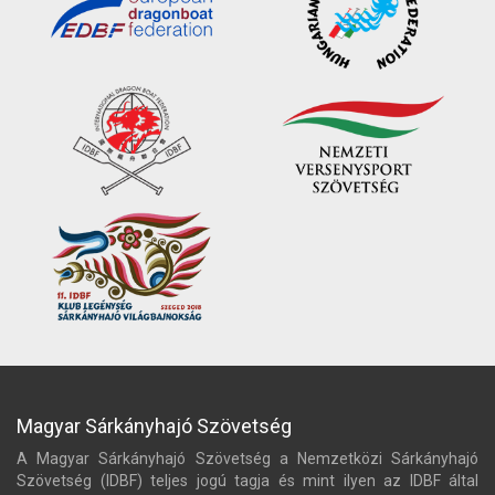
Magyar Sárkányhajó Szövetség
A Magyar Sárkányhajó Szövetség a Nemzetközi Sárkányhajó
Szövetség (IDBF) teljes jogú tagja és mint ilyen az IDBF által