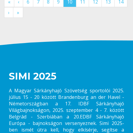
«
‹
6
7
8
9
10
11
12
13
14
›
»
SIMI 2025
A Magyar Sárkányhajó Szövetség sportolói 2025.
július 15 - 20 között Brandenburg an der Havel -
Németországban a 17. IDBF Sárkányhajó
Világbajnokságon, 2025. szeptember 4 - 7. között
Belgrád - Szerbiában a 20.EDBF Sárkányhajó
Európa - bajnokságon versenyeznek. Simi 2025-
ben ismét útra kell, hogy elkísérje, segítse a