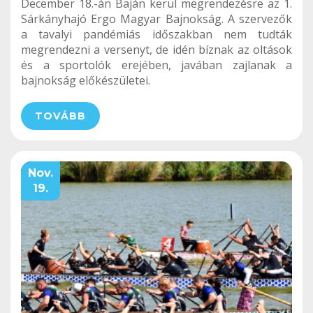
December 18.-án Baján kerül megrendezésre az 1.
Sárkányhajó Ergo Magyar Bajnokság. A szervezők
a tavalyi pandémiás időszakban nem tudták
megrendezni a versenyt, de idén bíznak az oltások
és a sportolók erejében, javában zajlanak a
bajnokság előkészületei.
TOVÁBB
Nov.
19.