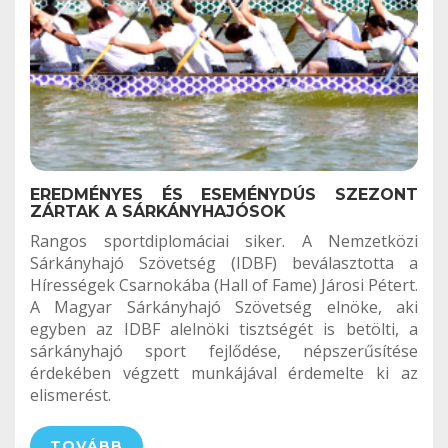
EREDMÉNYES ÉS ESEMÉNYDÚS SZEZONT
ZÁRTAK A SÁRKÁNYHAJÓSOK
Rangos sportdiplomáciai siker. A Nemzetközi
Sárkányhajó Szövetség (IDBF) beválasztotta a
Hírességek Csarnokába (Hall of Fame) Járosi Pétert.
A Magyar Sárkányhajó Szövetség elnöke, aki
egyben az IDBF alelnöki tisztségét is betölti, a
sárkányhajó sport fejlődése, népszerűsítése
érdekében végzett munkájával érdemelte ki az
elismerést.
TOVÁBB