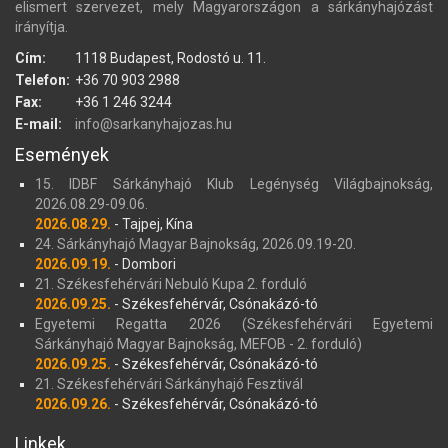
elismert szervezet, mely Magyarországon a sárkányhajózást
irányítja.
Cím:
1118 Budapest, Rodostó u. 11.
Telefon:
+36 70 903 2988
Fax:
+36 1 246 3244
E-mail:
info@sarkanyhajozas.hu
Események
15. IDBF Sárkányhajó Klub Legénység Világbajnokság,
2026.08.29-09.06.
2026.08.29.
- Tajpej, Kína
24. Sárkányhajó Magyar Bajnokság, 2026.09.19-20.
2026.09.19.
- Dombori
21. Székesfehérvári Nebuló Kupa 2. forduló
2026.09.25.
- Székesfehérvár, Csónakázó-tó
Egyetemi Regatta 2026 (Székesfehérvári Egyetemi
Sárkányhajó Magyar Bajnokság, MEFOB - 2. forduló)
2026.09.25.
- Székesfehérvár, Csónakázó-tó
21. Székesfehérvári Sárkányhajó Fesztivál
2026.09.26.
- Székesfehérvár, Csónakázó-tó
Linkek