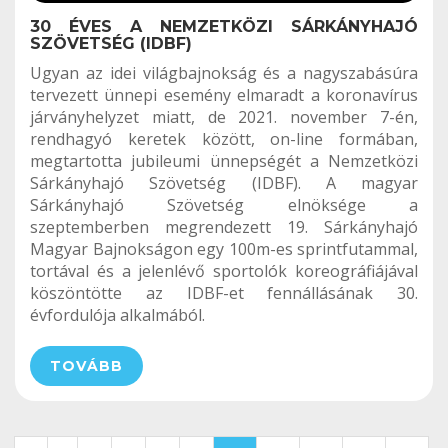
30 ÉVES A NEMZETKÖZI SÁRKÁNYHAJÓ
SZÖVETSÉG (IDBF)
Ugyan az idei világbajnokság és a nagyszabásúra
tervezett ünnepi esemény elmaradt a koronavírus
járványhelyzet miatt, de 2021. november 7-én,
rendhagyó keretek között, on-line formában,
megtartotta jubileumi ünnepségét a Nemzetközi
Sárkányhajó Szövetség (IDBF). A magyar
Sárkányhajó Szövetség elnöksége a
szeptemberben megrendezett 19. Sárkányhajó
Magyar Bajnokságon egy 100m-es sprintfutammal,
tortával és a jelenlévő sportolók koreográfiájával
köszöntötte az IDBF-et fennállásának 30.
évfordulója alkalmából.
TOVÁBB