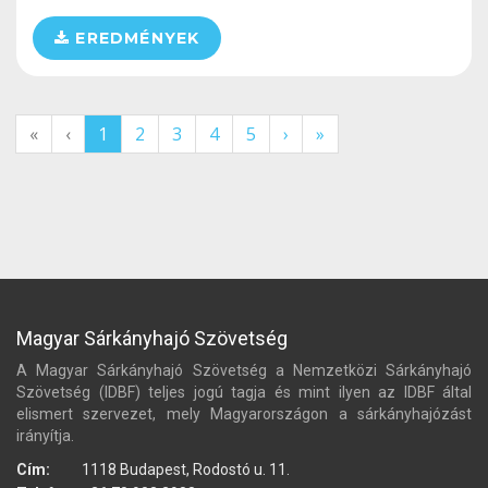
EREDMÉNYEK
«
‹
1
2
3
4
5
›
»
Magyar Sárkányhajó Szövetség
A Magyar Sárkányhajó Szövetség a Nemzetközi Sárkányhajó
Szövetség (IDBF) teljes jogú tagja és mint ilyen az IDBF által
elismert szervezet, mely Magyarországon a sárkányhajózást
irányítja.
Cím:
1118 Budapest, Rodostó u. 11.