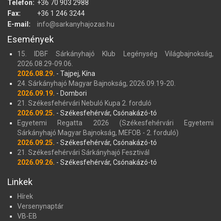
Telefon:
+36 70 903 2988
Fax:
+36 1 246 3244
E-mail:
info@sarkanyhajozas.hu
Események
15. IDBF Sárkányhajó Klub Legénység Világbajnokság,
2026.08.29-09.06.
2026.08.29.
- Tajpej, Kína
24. Sárkányhajó Magyar Bajnokság, 2026.09.19-20.
2026.09.19.
- Dombori
21. Székesfehérvári Nebuló Kupa 2. forduló
2026.09.25.
- Székesfehérvár, Csónakázó-tó
Egyetemi Regatta 2026 (Székesfehérvári Egyetemi
Sárkányhajó Magyar Bajnokság, MEFOB - 2. forduló)
2026.09.25.
- Székesfehérvár, Csónakázó-tó
21. Székesfehérvári Sárkányhajó Fesztivál
2026.09.26.
- Székesfehérvár, Csónakázó-tó
Linkek
Hírek
Versenynaptár
VB-EB