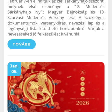
Február 7-én elindítjuk az idei sárkányhajó szezont,
melynek első eseménye a 12. Medencés
Sárkányhajó Nyílt Magyar Bajnokság és 10.
Szarvasi Medencés Verseny lesz. A szükséges
dokumentumok, versenykiírás, nevezési lap és a
legénységi lista letölthető honlapunkról. Várjuk a
nevezéseket! Jó felkészülést kívánunk!
TOVÁBB
Jan.
05.