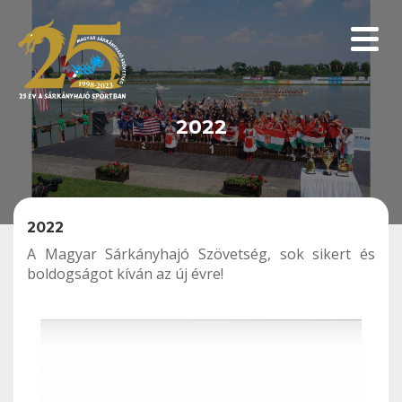
Menüp
2022
2022
A Magyar Sárkányhajó Szövetség, sok sikert és
boldogságot kíván az új évre!