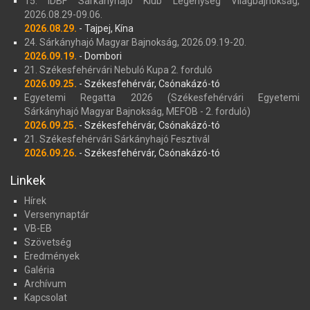
15. IDBF Sárkányhajó Klub Legénység Világbajnokság,
2026.08.29-09.06.
2026.08.29.
- Tajpej, Kína
24. Sárkányhajó Magyar Bajnokság, 2026.09.19-20.
2026.09.19.
- Dombori
21. Székesfehérvári Nebuló Kupa 2. forduló
2026.09.25.
- Székesfehérvár, Csónakázó-tó
Egyetemi Regatta 2026 (Székesfehérvári Egyetemi
Sárkányhajó Magyar Bajnokság, MEFOB - 2. forduló)
2026.09.25.
- Székesfehérvár, Csónakázó-tó
21. Székesfehérvári Sárkányhajó Fesztivál
2026.09.26.
- Székesfehérvár, Csónakázó-tó
Linkek
Hírek
Versenynaptár
VB-EB
Szövetség
Eredmények
Galéria
Archívum
Kapcsolat