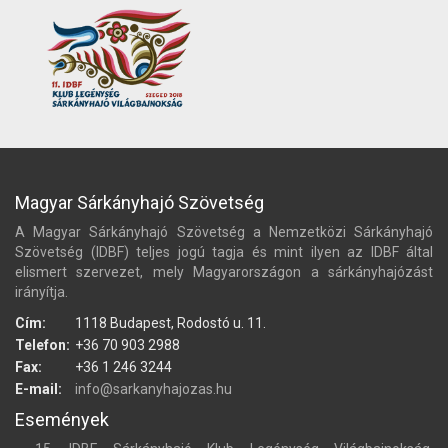
Magyar Sárkányhajó Szövetség
A Magyar Sárkányhajó Szövetség a Nemzetközi Sárkányhajó
Szövetség (IDBF) teljes jogú tagja és mint ilyen az IDBF által
elismert szervezet, mely Magyarországon a sárkányhajózást
irányítja.
Cím:
1118 Budapest, Rodostó u. 11.
Telefon:
+36 70 903 2988
Fax:
+36 1 246 3244
E-mail:
info@sarkanyhajozas.hu
Események