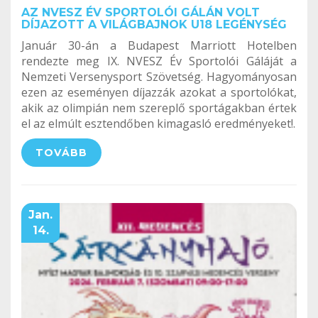
AZ NVESZ ÉV SPORTOLÓI GÁLÁN VOLT
DÍJAZOTT A VILÁGBAJNOK U18 LEGÉNYSÉG
Január 30-án a Budapest Marriott Hotelben
rendezte meg IX. NVESZ Év Sportolói Gáláját a
Nemzeti Versenysport Szövetség. Hagyományosan
ezen az eseményen díjazzák azokat a sportolókat,
akik az olimpián nem szereplő sportágakban értek
el az elmúlt esztendőben kimagasló eredményeket!.
TOVÁBB
Jan.
14.