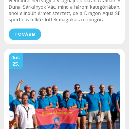
Neckadrachen vagy a világbajnok ukrán Otaman. A
Dunai Sárkányok Vác, mind a három kategóriában,
ahol elindúlt érmet szerzett, de a Dragon Aqua SE
sportoi is felkűzdötték magukat a dobogóra.
TOVÁBB
Jul.
25.