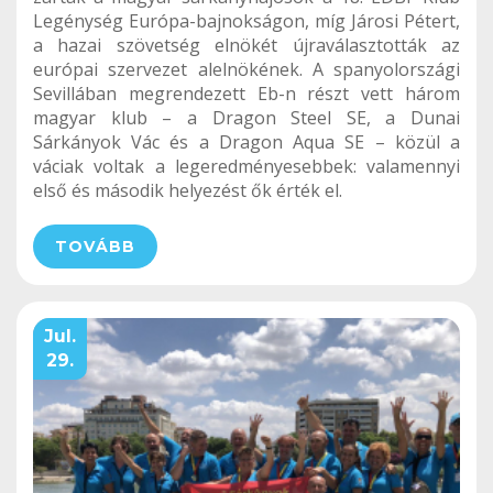
Legénység Európa-bajnokságon, míg Járosi Pétert,
a hazai szövetség elnökét újraválasztották az
európai szervezet alelnökének. A spanyolországi
Sevillában megrendezett Eb-n részt vett három
magyar klub – a Dragon Steel SE, a Dunai
Sárkányok Vác és a Dragon Aqua SE – közül a
váciak voltak a legeredményesebbek: valamennyi
első és második helyezést ők érték el.
TOVÁBB
Jul.
29.