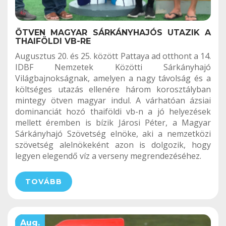
ÖTVEN MAGYAR SÁRKÁNYHAJÓS UTAZIK A
THAIFÖLDI VB-RE
Augusztus 20. és 25. között Pattaya ad otthont a 14.
IDBF Nemzetek Közötti Sárkányhajó
Világbajnokságnak, amelyen a nagy távolság és a
költséges utazás ellenére három korosztályban
mintegy ötven magyar indul. A várhatóan ázsiai
dominanciát hozó thaiföldi vb-n a jó helyezések
mellett éremben is bízik Járosi Péter, a Magyar
Sárkányhajó Szövetség elnöke, aki a nemzetközi
szövetség alelnökeként azon is dolgozik, hogy
legyen elegendő víz a verseny megrendezéséhez.
TOVÁBB
Aug.