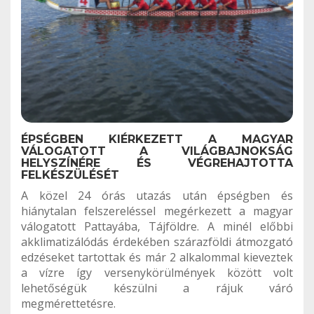
ÉPSÉGBEN KIÉRKEZETT A MAGYAR
VÁLOGATOTT A VILÁGBAJNOKSÁG
HELYSZÍNÉRE ÉS VÉGREHAJTOTTA
FELKÉSZÜLÉSÉT
A közel 24 órás utazás után épségben és
hiánytalan felszereléssel megérkezett a magyar
válogatott Pattayába, Tájföldre. A minél előbbi
akklimatizálódás érdekében szárazföldi átmozgató
edzéseket tartottak és már 2 alkalommal kieveztek
a vízre így versenykörülmények között volt
lehetőségük készülni a rájuk váró
megmérettetésre.