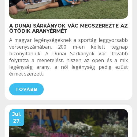
A DUNAI SÁRKÁNYOK VÁC MEGSZEREZTE AZ
ÖTÖDIK ARANYÉRMÉT
A magyar legénységeknek a sportág leggyorsabb
versenyszámában, 200 m-en kellett tegnap
bizonyítaniuk. A Dunai Sárkányok Vác, tovább
folytatta a menetelést, hiszen az open és a mix
legénység arany, a női legénység pedig ezüst
érmet szerzett.
TOVÁBB
Jul.
27.