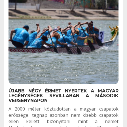
ÚJABB NÉGY ÉRMET NYERTEK A MAGYAR
LEGÉNYSÉGEK SEVILLABAN A MÁSODIK
VERSENYNAPON
A 2000 méter köztudottan a magyar csapatok
erőssége, tegnap azonban nem kisebb csapatok
ellen kellett bizonyítani mint a német