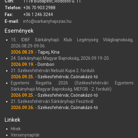
Cím:
1118 Budapest, Rodostó u. 11.
Telefon:
+36 70 903 2988
Fax:
+36 1 246 3244
E-mail:
info@sarkanyhajozas.hu
Események
15. IDBF Sárkányhajó Klub Legénység Világbajnokság,
2026.08.29-09.06.
2026.08.29.
- Tajpej, Kína
24. Sárkányhajó Magyar Bajnokság, 2026.09.19-20.
2026.09.19.
- Dombori
21. Székesfehérvári Nebuló Kupa 2. forduló
2026.09.25.
- Székesfehérvár, Csónakázó-tó
Egyetemi Regatta 2026 (Székesfehérvári Egyetemi
Sárkányhajó Magyar Bajnokság, MEFOB - 2. forduló)
2026.09.25.
- Székesfehérvár, Csónakázó-tó
21. Székesfehérvári Sárkányhajó Fesztivál
2026.09.26.
- Székesfehérvár, Csónakázó-tó
Linkek
Hírek
Versenynaptár