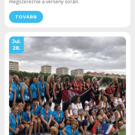
megszereznie a verseny során.
TOVÁBB
Jul.
28.