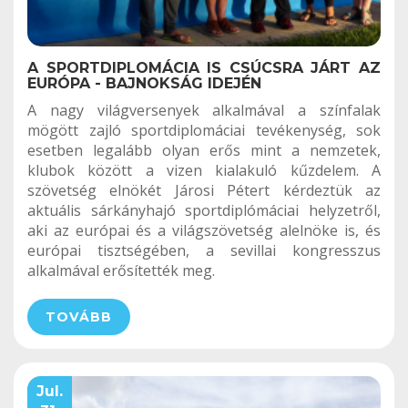
A SPORTDIPLOMÁCIA IS CSÚCSRA JÁRT AZ
EURÓPA - BAJNOKSÁG IDEJÉN
A nagy világversenyek alkalmával a színfalak
mögött zajló sportdiplomáciai tevékenység, sok
esetben legalább olyan erős mint a nemzetek,
klubok között a vizen kialakuló kűzdelem. A
szövetség elnökét Járosi Pétert kérdeztük az
aktuális sárkányhajó sportdiplómáciai helyzetről,
aki az európai és a világszövetség alelnöke is, és
európai tisztségében, a sevillai kongresszus
alkalmával erősítették meg.
TOVÁBB
Jul.