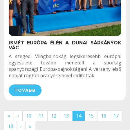
ISMÉT EURÓPA ÉLÉN A DUNAI SÁRKÁNYOK
VÁC
A szegedi Világbajnokág legsikeresebb európai
egyesülete tovább menetelt a sportág
spanyországi Európa-bajnokságán! A verseny első
napját rögtön aranyéremmel indították.
TOVÁBB
«
‹
10
11
12
13
14
15
16
17
18
›
»