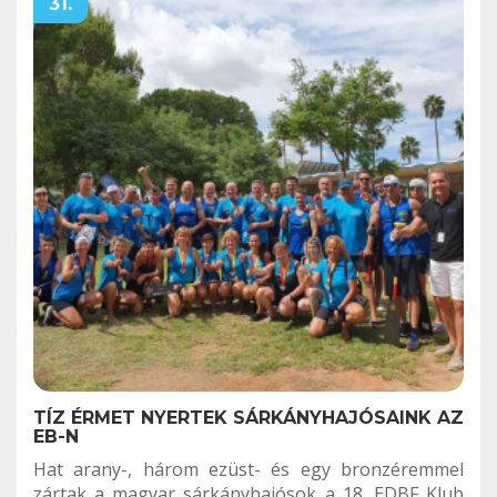
31.
TÍZ ÉRMET NYERTEK SÁRKÁNYHAJÓSAINK AZ
EB-N
Hat arany-, három ezüst- és egy bronzéremmel
zártak a magyar sárkányhajósok a 18. EDBF Klub