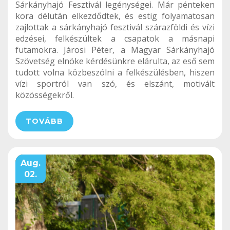
Sárkányhajó Fesztivál legénységei. Már pénteken
kora délután elkezdődtek, és estig folyamatosan
zajlottak a sárkányhajó fesztivál szárazföldi és vízi
edzései, felkészültek a csapatok a másnapi
futamokra. Járosi Péter, a Magyar Sárkányhajó
Szövetség elnöke kérdésünkre elárulta, az eső sem
tudott volna közbeszólni a felkészülésben, hiszen
vízi sportról van szó, és elszánt, motivált
közösségekről.
TOVÁBB
Aug.
02.