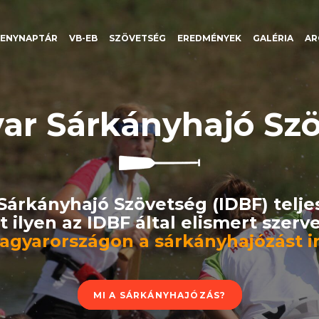
SENYNAPTÁR
VB-EB
SZÖVETSÉG
EREDMÉNYEK
GALÉRIA
AR
ar Sárkányhajó Szö
árkányhajó Szövetség (IDBF) telje
t ilyen az IDBF által elismert szerve
agyarországon a sárkányhajózást ir
MI A SÁRKÁNYHAJÓZÁS?