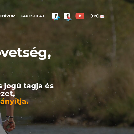
CHÍVUM
KAPCSOLAT
[EN]
vetség,
s jogú tagja és
zet,
ányítja.