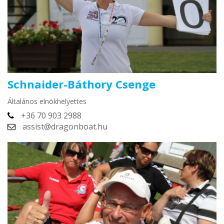
Schnaider-Báthory Csenge
Általános elnökhelyettes
+36 70 903 2988
assist@dragonboat.hu