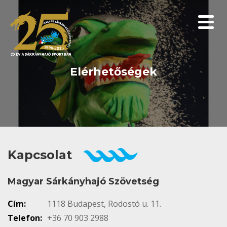
Menüp
Elérhetőségek
Kapcsolat
Magyar Sárkányhajó Szövetség
Cím:
1118 Budapest, Rodostó u. 11.
Telefon:
+36 70 903 2988