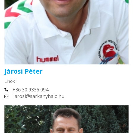
Járosi Péter
Elnök
+36 30 9336 094
jarosi@sarkanyhajo.hu