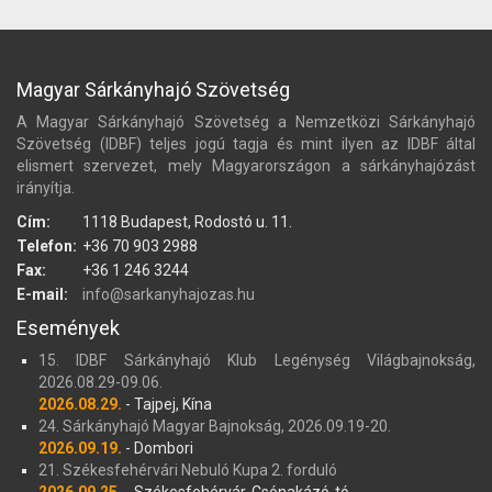
Magyar Sárkányhajó Szövetség
A Magyar Sárkányhajó Szövetség a Nemzetközi Sárkányhajó
Szövetség (IDBF) teljes jogú tagja és mint ilyen az IDBF által
elismert szervezet, mely Magyarországon a sárkányhajózást
irányítja.
Cím:
1118 Budapest, Rodostó u. 11.
Telefon:
+36 70 903 2988
Fax:
+36 1 246 3244
E-mail:
info@sarkanyhajozas.hu
Események
15. IDBF Sárkányhajó Klub Legénység Világbajnokság,
2026.08.29-09.06.
2026.08.29.
- Tajpej, Kína
24. Sárkányhajó Magyar Bajnokság, 2026.09.19-20.
2026.09.19.
- Dombori
21. Székesfehérvári Nebuló Kupa 2. forduló
2026.09.25.
- Székesfehérvár, Csónakázó-tó