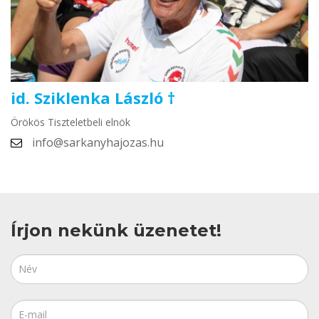
id. Sziklenka László †
Örökös Tiszteletbeli elnök
info@sarkanyhajozas.hu
Írjon nekünk üzenetet!