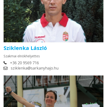
Sziklenka László
Szakmai elnökhelyettes
+36 20 9569 716
sziklenka@sarkanyhajo.hu