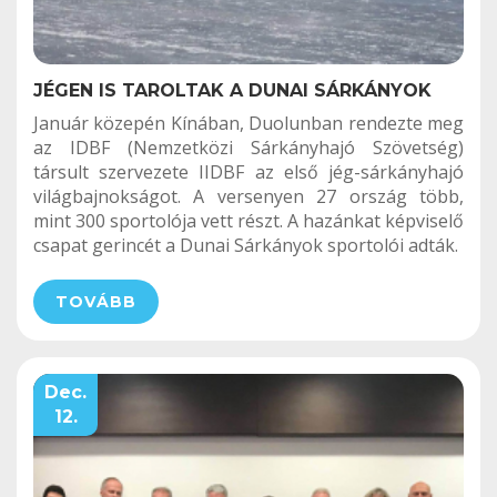
JÉGEN IS TAROLTAK A DUNAI SÁRKÁNYOK
Január közepén Kínában, Duolunban rendezte meg
az IDBF (Nemzetközi Sárkányhajó Szövetség)
társult szervezete IIDBF az első jég-sárkányhajó
világbajnokságot. A versenyen 27 ország több,
mint 300 sportolója vett részt. A hazánkat képviselő
csapat gerincét a Dunai Sárkányok sportolói adták.
TOVÁBB
Dec.
12.