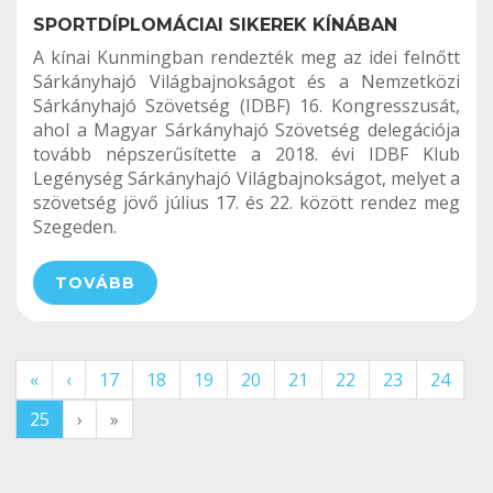
SPORTDÍPLOMÁCIAI SIKEREK KÍNÁBAN
A kínai Kunmingban rendezték meg az idei felnőtt
Sárkányhajó Világbajnokságot és a Nemzetközi
Sárkányhajó Szövetség (IDBF) 16. Kongresszusát,
ahol a Magyar Sárkányhajó Szövetség delegációja
tovább népszerűsítette a 2018. évi IDBF Klub
Legénység Sárkányhajó Világbajnokságot, melyet a
szövetség jövő július 17. és 22. között rendez meg
Szegeden.
TOVÁBB
«
‹
17
18
19
20
21
22
23
24
25
›
»