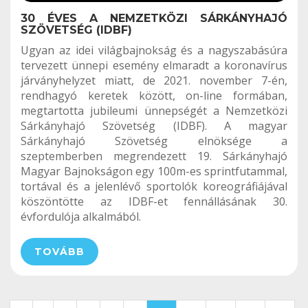
30 ÉVES A NEMZETKÖZI SÁRKÁNYHAJÓ
SZÖVETSÉG (IDBF)
Ugyan az idei világbajnokság és a nagyszabásúra
tervezett ünnepi esemény elmaradt a koronavírus
járványhelyzet miatt, de 2021. november 7-én,
rendhagyó keretek között, on-line formában,
megtartotta jubileumi ünnepségét a Nemzetközi
Sárkányhajó Szövetség (IDBF). A magyar
Sárkányhajó Szövetség elnöksége a
szeptemberben megrendezett 19. Sárkányhajó
Magyar Bajnokságon egy 100m-es sprintfutammal,
tortával és a jelenlévő sportolók koreográfiájával
köszöntötte az IDBF-et fennállásának 30.
évfordulója alkalmából.
TOVÁBB