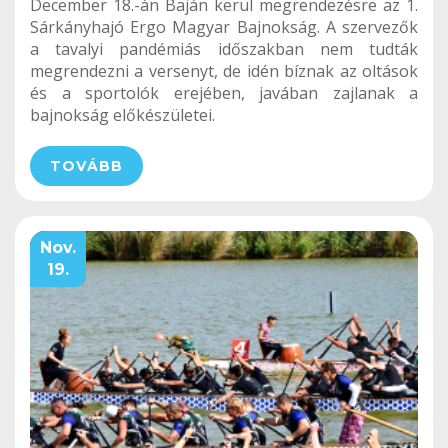
December 18.-án Baján kerül megrendezésre az 1.
Sárkányhajó Ergo Magyar Bajnokság. A szervezők
a tavalyi pandémiás időszakban nem tudták
megrendezni a versenyt, de idén bíznak az oltások
és a sportolók erejében, javában zajlanak a
bajnokság előkészületei.
TOVÁBB
Nov.
19.