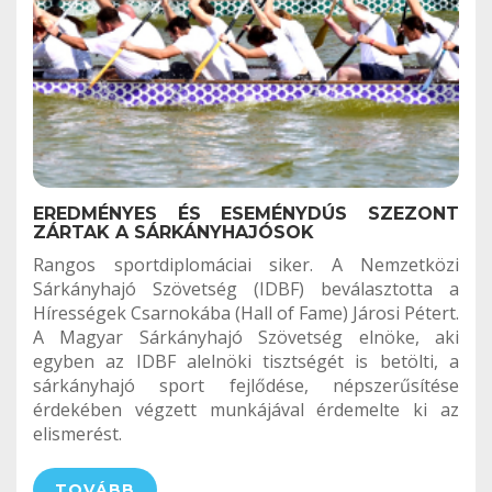
EREDMÉNYES ÉS ESEMÉNYDÚS SZEZONT
ZÁRTAK A SÁRKÁNYHAJÓSOK
Rangos sportdiplomáciai siker. A Nemzetközi
Sárkányhajó Szövetség (IDBF) beválasztotta a
Hírességek Csarnokába (Hall of Fame) Járosi Pétert.
A Magyar Sárkányhajó Szövetség elnöke, aki
egyben az IDBF alelnöki tisztségét is betölti, a
sárkányhajó sport fejlődése, népszerűsítése
érdekében végzett munkájával érdemelte ki az
elismerést.
TOVÁBB