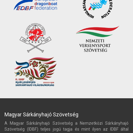
Magyar Sárkányhajó Szövetség
A Magyar Sárkányhajó Szövetség a Nemzetközi Sárkányhajó
Szövetség (IDBF) teljes jogú tagja és mint ilyen az IDBF által