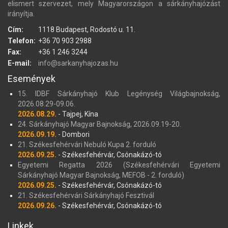
elismert szervezet, mely Magyarországon a sárkányhajózást
irányítja.
Cím:
1118 Budapest, Rodostó u. 11.
Telefon:
+36 70 903 2988
Fax:
+36 1 246 3244
E-mail:
info@sarkanyhajozas.hu
Események
15. IDBF Sárkányhajó Klub Legénység Világbajnokság,
2026.08.29-09.06.
2026.08.29.
- Tajpej, Kína
24. Sárkányhajó Magyar Bajnokság, 2026.09.19-20.
2026.09.19.
- Dombori
21. Székesfehérvári Nebuló Kupa 2. forduló
2026.09.25.
- Székesfehérvár, Csónakázó-tó
Egyetemi Regatta 2026 (Székesfehérvári Egyetemi
Sárkányhajó Magyar Bajnokság, MEFOB - 2. forduló)
2026.09.25.
- Székesfehérvár, Csónakázó-tó
21. Székesfehérvári Sárkányhajó Fesztivál
2026.09.26.
- Székesfehérvár, Csónakázó-tó
Linkek