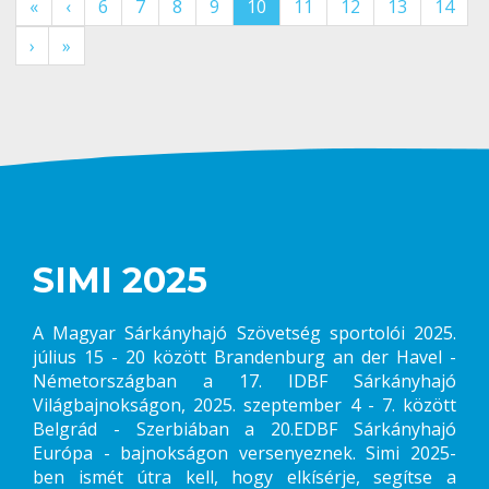
«
‹
6
7
8
9
10
11
12
13
14
›
»
SIMI 2025
A Magyar Sárkányhajó Szövetség sportolói 2025.
július 15 - 20 között Brandenburg an der Havel -
Németországban a 17. IDBF Sárkányhajó
Világbajnokságon, 2025. szeptember 4 - 7. között
Belgrád - Szerbiában a 20.EDBF Sárkányhajó
Európa - bajnokságon versenyeznek. Simi 2025-
ben ismét útra kell, hogy elkísérje, segítse a