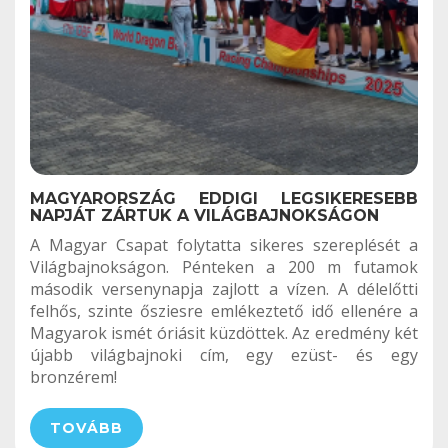
MAGYARORSZÁG EDDIGI LEGSIKERESEBB
NAPJÁT ZÁRTUK A VILÁGBAJNOKSÁGON
A Magyar Csapat folytatta sikeres szereplését a
Világbajnokságon. Pénteken a 200 m futamok
második versenynapja zajlott a vízen. A délelőtti
felhős, szinte ősziesre emlékeztető idő ellenére a
Magyarok ismét óriásit küzdöttek. Az eredmény két
újabb világbajnoki cím, egy ezüst- és egy
bronzérem!
TOVÁBB