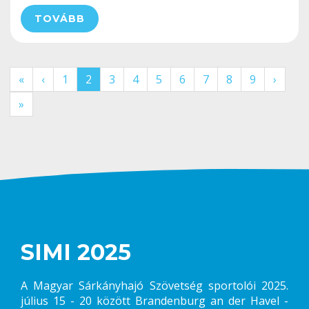
TOVÁBB
«
‹
1
2
3
4
5
6
7
8
9
›
»
SIMI 2025
A Magyar Sárkányhajó Szövetség sportolói 2025.
július 15 - 20 között Brandenburg an der Havel -