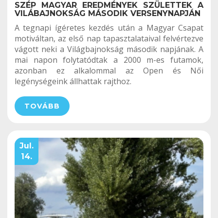
SZÉP MAGYAR EREDMÉNYEK SZÜLETTEK A
VILÁBAJNOKSÁG MÁSODIK VERSENYNAPJÁN
A tegnapi ígéretes kezdés után a Magyar Csapat
motiváltan, az első nap tapasztalataival felvértezve
vágott neki a Világbajnokság második napjának. A
mai napon folytatódtak a 2000 m-es futamok,
azonban ez alkalommal az Open és Női
legénységeink állhattak rajthoz.
TOVÁBB
Jul.
14.