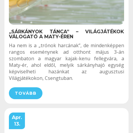
„SÁRKÁNYOK TÁNCA” – VILÁGJÁTÉKOK
VÁLOGATÓ A MATY-ÉREN
Ha nem is a „trónok harcának”, de mindenképpen
rangos eseménynek ad otthont május 3-án
szombaton a magyar kajak-kenu fellegvára, a
Maty-ér, ahol eldől, melyik sárkányhajó egység
képviselheti hazánkat az augusztusi
Világjátékokon, Csengtuban.
TOVÁBB
Apr.
13.