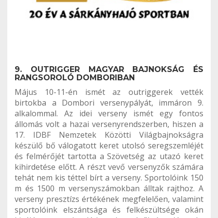
9. OUTRIGGER MAGYAR BAJNOKSÁG ÉS
RANGSOROLÓ DOMBORIBAN
Május 10-11-én ismét az outriggerek vették
birtokba a Dombori versenypályát, immáron 9.
alkalommal. Az idei verseny ismét egy fontos
állomás volt a hazai versenyrendszerben, hiszen a
17. IDBF Nemzetek Közötti Világbajnokságra
készülő bő válogatott keret utolsó seregszemléjét
és felmérőjét tartotta a Szövetség az utazó keret
kihirdetése előtt. A részt vevő versenyzők számára
tehát nem kis téttel bírt a verseny. Sportolóink 150
m és 1500 m versenyszámokban álltak rajthoz. A
verseny presztízs értékének megfelelően, valamint
sportolóink elszántsága és felkészültsége okán