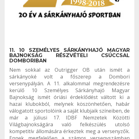
11. 10 SZEMÉLYES SÁRKÁNYHAJÓ MAGYAR
BAJNOKSÁG RÉSZVÉTELI CSÚCCSAL
DOMBORIBAN
Nem sokkal az Outrigger OB után ismét a
sárkányoké volt a főszerep a Dombori
versenypályán. A 11. alkalommal megrendezésre
kerülő 10 Személyes Sárkányhajó Magyar
Bajnokság ismét óriási érdeklődést váltott ki a
hazai klubokból, melynek köszönhetően, habár
válogatott sportolóink a saját klubjaik színeiben, de
már a júliusi 17. IDBF Nemzetek Közötti
Világbajnokságára való felkészülés utolsó
kompetitív állomására érkeztek meg a versenyzők.
Ennek megfelelően a számos versenyszámban