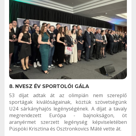
8. NVESZ ÉV SPORTOLÓI GÁLA
53 díjat adtak át az olimpián nem szereplő
sportágak kiválóságainak, köztük szövetségünk
U24 sárkányhajós legénységének. A díjat a tavaly
megrendezett Európa - bajnokságon, öt
aranyérmet szerzett legénység képviseletében
Püspöki Krisztina és Osztronkovics Máté vette át.