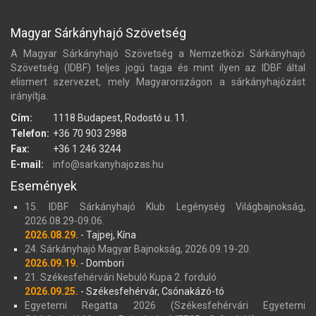
Magyar Sárkányhajó Szövetség
A Magyar Sárkányhajó Szövetség a Nemzetközi Sárkányhajó
Szövetség (IDBF) teljes jogú tagja és mint ilyen az IDBF által
elismert szervezet, mely Magyarországon a sárkányhajózást
irányítja.
Cím:
1118 Budapest, Rodostó u. 11.
Telefon:
+36 70 903 2988
Fax:
+36 1 246 3244
E-mail:
info@sarkanyhajozas.hu
Események
15. IDBF Sárkányhajó Klub Legénység Világbajnokság,
2026.08.29-09.06.
2026.08.29.
- Tajpej, Kína
24. Sárkányhajó Magyar Bajnokság, 2026.09.19-20.
2026.09.19.
- Dombori
21. Székesfehérvári Nebuló Kupa 2. forduló
2026.09.25.
- Székesfehérvár, Csónakázó-tó
Egyetemi Regatta 2026 (Székesfehérvári Egyetemi