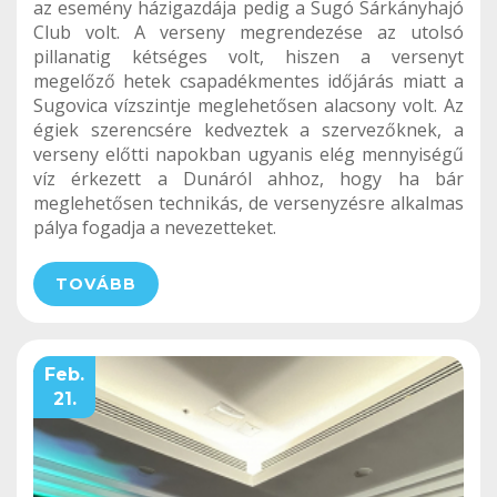
az esemény házigazdája pedig a Sugó Sárkányhajó
Club volt. A verseny megrendezése az utolsó
pillanatig kétséges volt, hiszen a versenyt
megelőző hetek csapadékmentes időjárás miatt a
Sugovica vízszintje meglehetősen alacsony volt. Az
égiek szerencsére kedveztek a szervezőknek, a
verseny előtti napokban ugyanis elég mennyiségű
víz érkezett a Dunáról ahhoz, hogy ha bár
meglehetősen technikás, de versenyzésre alkalmas
pálya fogadja a nevezetteket.
TOVÁBB
Feb.
21.