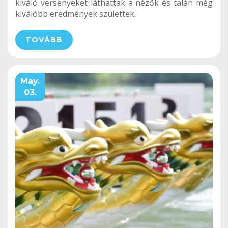
kiváló versenyeket láthattak a nézők és talán még
kiválóbb eredmények születtek.
TOVÁBB
May.
03.