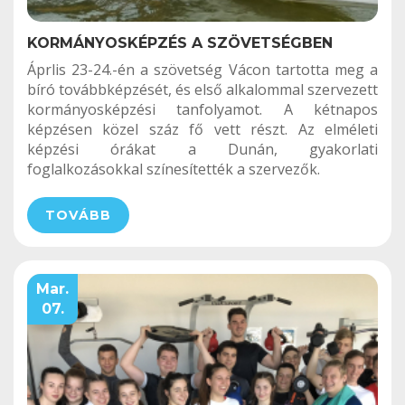
KORMÁNYOSKÉPZÉS A SZÖVETSÉGBEN
Áprlis 23-24.-én a szövetség Vácon tartotta meg a
bíró továbbképzését, és első alkalommal szervezett
kormányosképzési tanfolyamot. A kétnapos
képzésen közel száz fő vett részt. Az elméleti
képzési órákat a Dunán, gyakorlati
foglalkozásokkal színesítették a szervezők.
TOVÁBB
Mar.
07.