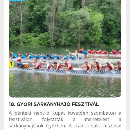
18. GYŐRI SÁRKÁNYHAJÓ FESZTIVÁL
A pénteki nebuló kupát követően szombaton a
fesztiválon folytatták a menetelést a
sárkányhajósok Győrben. A tradicionális fesztivál