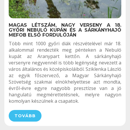
MAGAS LÉTSZÁM, NAGY VERSENY A 18.
GYŐRI NEBULÓ KUPÁN ÉS A SÁRKÁNYHAJÓ
MEFOB ELSŐ FORDULÓJÁN
Több mint 1000 győri diák részvételével már 18.
alkalommal rendezték meg pénteken a Nebuló
kupát az Aranypart kettőn. A sárkányhajó
versenyre negyvennél is több legénység nevezett a
város általános és középiskoláiból. Sziklenka László
az egyik főszervező, a Magyar Sárkányhajó
Szövetség szakmai elnökhelyettese azt mondta,
évről-évre egyre nagyobb presztízse van a jó
hangulatú megmérettetésnek, melyre nagyon
komolyan készülnek a csapatok.
TOVÁBB