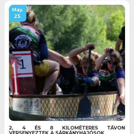
May.
23.
2, 4 ÉS 8 KILOMÉTERES TÁVON
VERSENYEZTEK A SÁRKÁNYHAJÓSOK