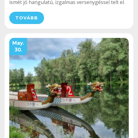
ismét jó hangulatú, izgalmas versenygéssel telt el.
TOVÁBB
May.
30.