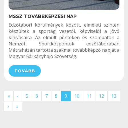
MSSZ TOVÁBBKÉPZÉSI NAP
Edzőtábori körülmények között, elméleti szinten
készültek a sportág vezetői, képviselői a jövő
kihívásaira. Az elmúlt pénteken és szombaton a
Nemzeti Sportközpontok edzőtáborában
Mátraházán tartotta szakmai továbbképző napját a
Magyar Sárkányhajó Szövetség.
TOVÁBB
«
‹
5
6
7
8
9
10
11
12
13
›
»