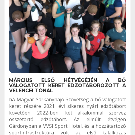
MÁRCIUS ELSŐ HÉTVÉGÉJÉN A BŐ
VÁLOGATOTT KERET EDZŐTÁBOROZOTT A
VELENCEI TÓNÁL
hA Magyar Sárkányhajó Szövetség a bő válogatott
keret részére 2021. évi sikeres nyári edzőtábort
követően, 2022-ben, két alkalommal szervez
összetartó edzőtábort. Az elmúlt étvégén
Gárdonyban a VVSI Sport Hotel, és a hozzátartozó
sportinfrastruktúra volt az első találkozás