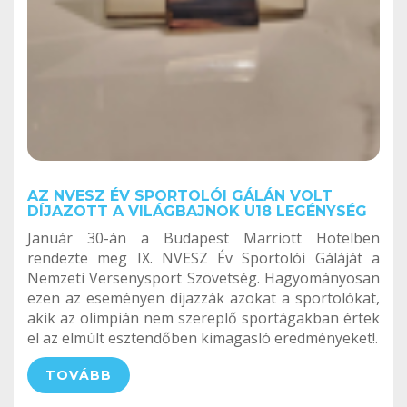
AZ NVESZ ÉV SPORTOLÓI GÁLÁN VOLT
DÍJAZOTT A VILÁGBAJNOK U18 LEGÉNYSÉG
Január 30-án a Budapest Marriott Hotelben
rendezte meg IX. NVESZ Év Sportolói Gáláját a
Nemzeti Versenysport Szövetség. Hagyományosan
ezen az eseményen díjazzák azokat a sportolókat,
akik az olimpián nem szereplő sportágakban értek
el az elmúlt esztendőben kimagasló eredményeket!.
TOVÁBB