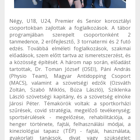
Négy, U18, U24, Premier és Senior korosztályi
csoportokban zajlottak a foglalkozások. A tábor
programjában szerepelt csoportonként 2
tanmedence, 2 erőfejlesztő, 3 tornatermi és 2 futó
edzés. Továbbá elméleti foglalkozások, szakmai
előadások, szem előtt tartva az ismeretszerzést, és
a közösség építését. A három nap során, előadást
tartottak, Dr. Toman József (OSEI), Páni András
(Physio Team), Magyar Antidopping Csoport
(MACS), valamint a szövetségi edzők (Ozsváth
Zoltán, Szabó Miklós, Búza László), Sziklenka
László szövetségi kapitány, és a szövetség elnöke
Járosi Péter. Témakörök voltak: a sportkorházi
szűrések, covid stratégia, megelőző tevékenység;
sportsérülések - megelőzése, rehabilitációja, a
henger története, fajtái, felhasználási módjai, a
kineziológiai tapasz (TÉP) - fajtái, használata,
gyakorlati tanácsok, divat vagy szükséglet;