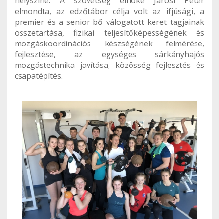
helyszíne. A szövetség elnöke Járosi Péter
elmondta, az edzőtábor célja volt az ifjúsági, a
premier és a senior bő válogatott keret tagjainak
összetartása, fizikai teljesítőképességének és
mozgáskoordinációs készségének felmérése,
fejlesztése, az egységes sárkányhajós
mozgástechnika javítása, közösség fejlesztés és
csapatépítés.