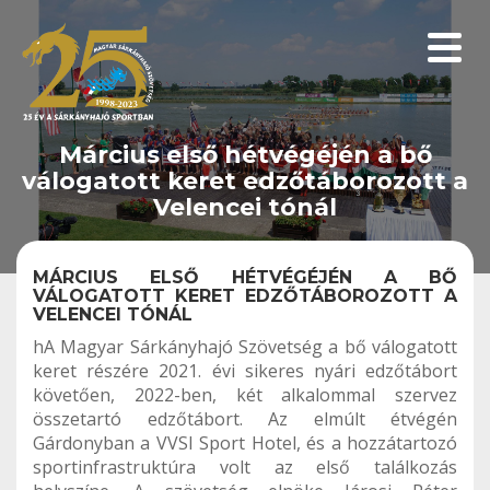
Menüp
Március első hétvégéjén a bő
válogatott keret edzőtáborozott a
Velencei tónál
MÁRCIUS ELSŐ HÉTVÉGÉJÉN A BŐ
VÁLOGATOTT KERET EDZŐTÁBOROZOTT A
VELENCEI TÓNÁL
hA Magyar Sárkányhajó Szövetség a bő válogatott
keret részére 2021. évi sikeres nyári edzőtábort
követően, 2022-ben, két alkalommal szervez
összetartó edzőtábort. Az elmúlt étvégén
Gárdonyban a VVSI Sport Hotel, és a hozzátartozó
sportinfrastruktúra volt az első találkozás