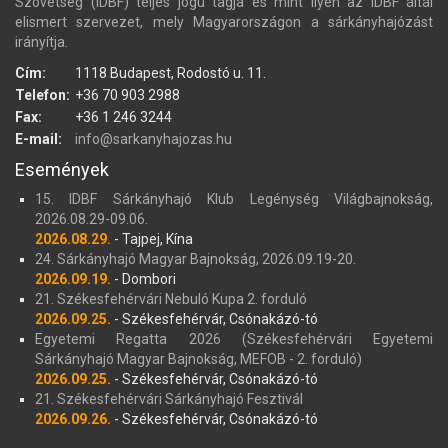
Szövetség (IDBF) teljes jogú tagja és mint ilyen az IDBF által
elismert szervezet, mely Magyarországon a sárkányhajózást
irányítja.
Cím:
1118 Budapest, Rodostó u. 11.
Telefon:
+36 70 903 2988
Fax:
+36 1 246 3244
E-mail:
info@sarkanyhajozas.hu
Események
15. IDBF Sárkányhajó Klub Legénység Világbajnokság,
2026.08.29-09.06.
2026.08.29.
- Tajpej, Kína
24. Sárkányhajó Magyar Bajnokság, 2026.09.19-20.
2026.09.19.
- Dombori
21. Székesfehérvári Nebuló Kupa 2. forduló
2026.09.25.
- Székesfehérvár, Csónakázó-tó
Egyetemi Regatta 2026 (Székesfehérvári Egyetemi
Sárkányhajó Magyar Bajnokság, MEFOB - 2. forduló)
2026.09.25.
- Székesfehérvár, Csónakázó-tó
21. Székesfehérvári Sárkányhajó Fesztivál
2026.09.26.
- Székesfehérvár, Csónakázó-tó