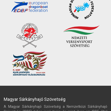
Magyar Sárkányhajó Szövetség
A Magyar Sárkányhajó Szövetség a Nemzetközi Sárkányhajó