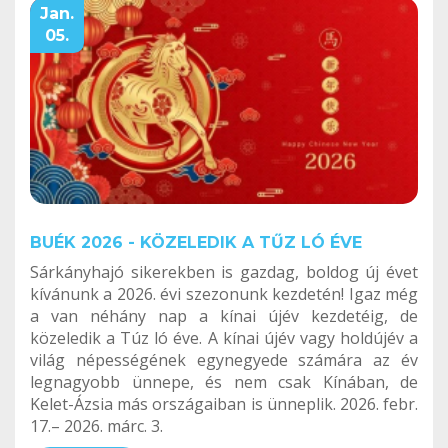
Jan.
05.
BUÉK 2026 - KÖZELEDIK A TŰZ LÓ ÉVE
Sárkányhajó sikerekben is gazdag, boldog új évet
kívánunk a 2026. évi szezonunk kezdetén! Igaz még
a van néhány nap a kínai újév kezdetéig, de
közeledik a Túz ló éve. A kínai újév vagy holdújév a
világ népességének egynegyede számára az év
legnagyobb ünnepe, és nem csak Kínában, de
Kelet-Ázsia más országaiban is ünneplik. 2026. febr.
17.– 2026. márc. 3.