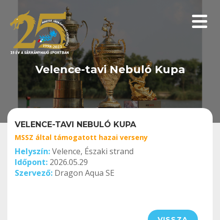
Menüp
Velence-tavi Nebuló Kupa
VELENCE-TAVI NEBULÓ KUPA
MSSZ által támogatott hazai verseny
Helyszín:
Velence, Északi strand
Időpont:
2026.05.29
Szervező:
Dragon Aqua SE
VISSZA