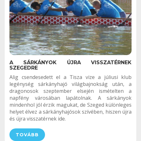
A SÁRKÁNYOK ÚJRA VISSZATÉRNEK
SZEGEDRE
Alig csendesedett el a Tisza vize a júliusi klub
legénység sárkányhajó világbajnokság után, a
dragonosok szeptember elsején ismételten a
napfény városában lapátolnak. A sárkányok
mindenhol jól érzik magukat, de Szeged különleges
helyet élvez a sárkányhajósok szívében, hiszen újra
és újra visszatérnek ide.
TOVÁBB