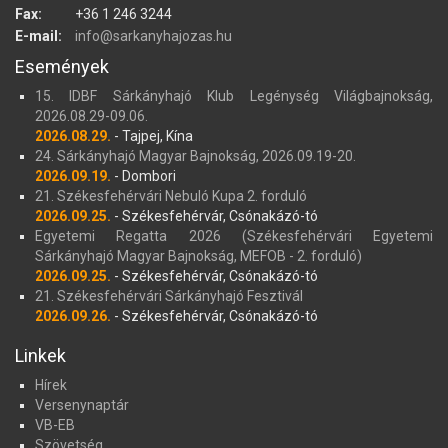
Fax:
+36 1 246 3244
E-mail:
info@sarkanyhajozas.hu
Események
15. IDBF Sárkányhajó Klub Legénység Világbajnokság,
2026.08.29-09.06.
2026.08.29.
- Tajpej, Kína
24. Sárkányhajó Magyar Bajnokság, 2026.09.19-20.
2026.09.19.
- Dombori
21. Székesfehérvári Nebuló Kupa 2. forduló
2026.09.25.
- Székesfehérvár, Csónakázó-tó
Egyetemi Regatta 2026 (Székesfehérvári Egyetemi
Sárkányhajó Magyar Bajnokság, MEFOB - 2. forduló)
2026.09.25.
- Székesfehérvár, Csónakázó-tó
21. Székesfehérvári Sárkányhajó Fesztivál
2026.09.26.
- Székesfehérvár, Csónakázó-tó
Linkek
Hírek
Versenynaptár
VB-EB
Szövetség