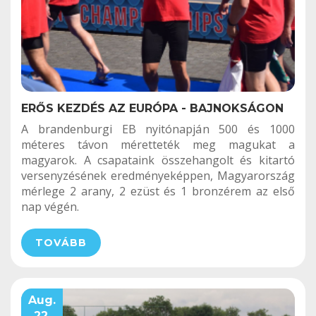
ERŐS KEZDÉS AZ EURÓPA - BAJNOKSÁGON
A brandenburgi EB nyitónapján 500 és 1000
méteres távon méretteték meg magukat a
magyarok. A csapataink összehangolt és kitartó
versenyzésének eredményeképpen, Magyarország
mérlege 2 arany, 2 ezüst és 1 bronzérem az első
nap végén.
TOVÁBB
Aug.
22.