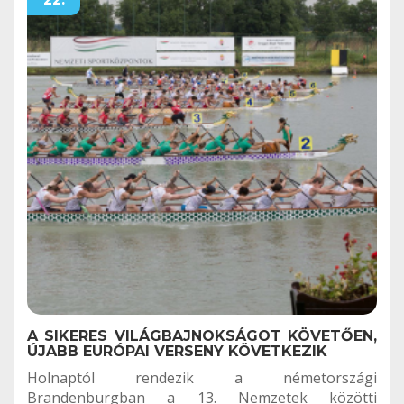
A SIKERES VILÁGBAJNOKSÁGOT KÖVETŐEN,
ÚJABB EURÓPAI VERSENY KÖVETKEZIK
Holnaptól rendezik a németországi
Brandenburgban a 13. Nemzetek közötti