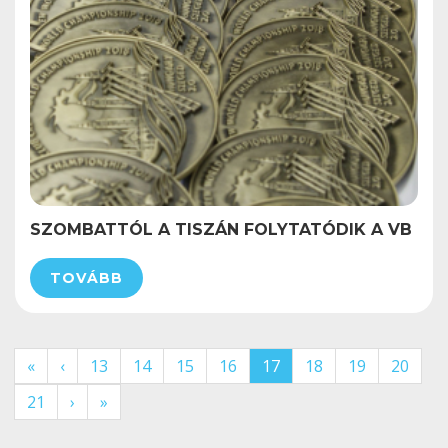
SZOMBATTÓL A TISZÁN FOLYTATÓDIK A VB
TOVÁBB
«
‹
13
14
15
16
17
18
19
20
21
›
»