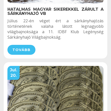
HATALMAS MAGYAR SIKEREKKEL ZÁRULT A
SÁRKÁNYHAJÓ VB
Július 22-én véget ért a sárkányhajózás
történetének valaha látott legnagyobb
világbajnoksága a 11. IDBF Klub Legénység
Sárkányhajó Világbajnokság.
TOVÁBB
Jul.
20.