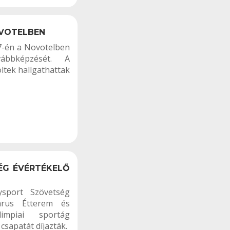
VOTELBEN
7-én a Novotelben
ábbképzését. A
ltek hallgathattak
ÉG ÉVÉRTÉKELŐ
sport Szövetség
arus Étterem és
impiai sportág
csapatát díjazták.