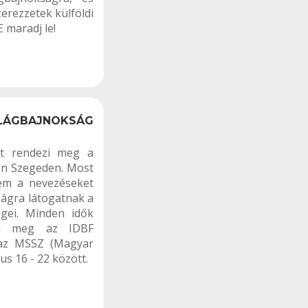
erezzetek külföldi
 maradj le!
ÁGBAJNOKSÁG
át rendezi meg a
an Szegeden. Most
em a nevezéseket
ágra látogatnak a
égei. Minden idők
eti meg az IDBF
 az MSSZ (Magyar
s 16 - 22 között.