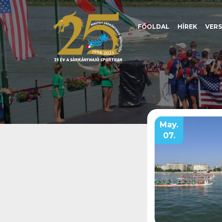
FŐOLDAL
HÍREK
VER
May.
07.