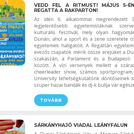
VEDD FEL A RITMUST! MÁJUS 5-É
REGATTA A RAKPARTON!
Az idén 6. alkalommal megrendezett 
legjelentősebb egyetemistáknak szerv
kulturális fesztivál, mely olyan hagyomá
Dunán, ahol a sport és a zene szeretete ö
egyetemek hallgatóit. A Regattán egyetem
evezős csapatok mérik össze erejüket a Du
szakaszán, a Parlament és a Budapesti
között. A vízi versenyek mellett a szára
cheerleader show, számos sportprogram
University tehetségkutatónk döntőseinek k
szuper hazai bandák és dj-k bulija vár egész
TOVÁBB
SÁRKÁNYHAJÓ VIADAL LEÁNYFALUN