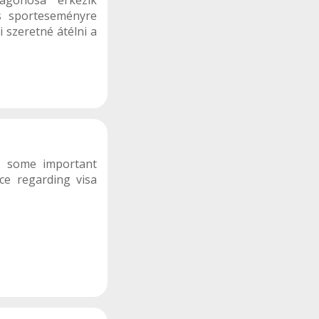
agonosa érkezik
es sporteseményre
i szeretné átélni a
o some important
ce regarding visa