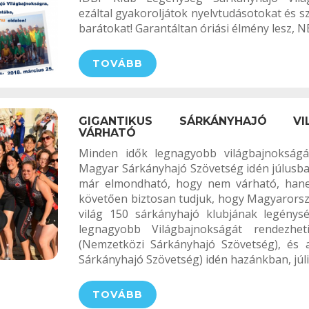
ezáltal gyakoroljátok nyelvtudásotokat és sz
barátokat! Garantáltan óriási élmény lesz, NE
TOVÁBB
GIGANTIKUS SÁRKÁNYHAJÓ VIL
VÁRHATÓ
Minden idők legnagyobb világbajnokság
Magyar Sárkányhajó Szövetség idén júlusb
már elmondható, hogy nem várható, han
követően biztosan tudjuk, hogy Magyarorsz
világ 150 sárkányhajó klubjának legénys
legnagyobb Világbajnokságát rendezh
(Nemzetközi Sárkányhajó Szövetség), és
Sárkányhajó Szövetség) idén hazánkban, júliu
TOVÁBB