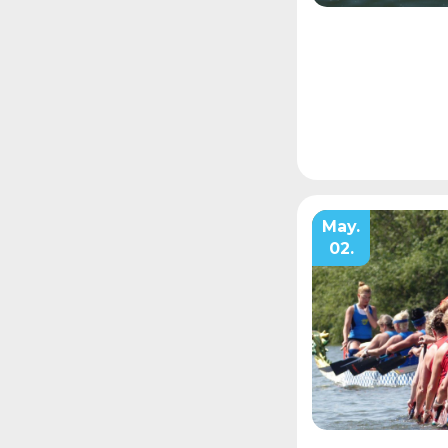
May.
02.