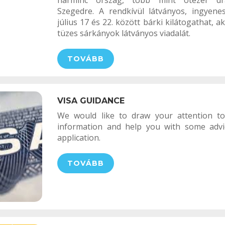
harminc ország, több mint ötezer dr
Szegedre. A rendkívül látványos, ingyen
július 17 és 22. között bárki kilátogathat, ak
tüzes sárkányok látványos viadalát.
TOVÁBB
VISA GUIDANCE
We would like to draw your attention t
information and help you with some advi
application.
TOVÁBB