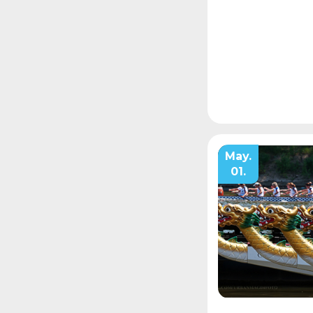
May.
01.