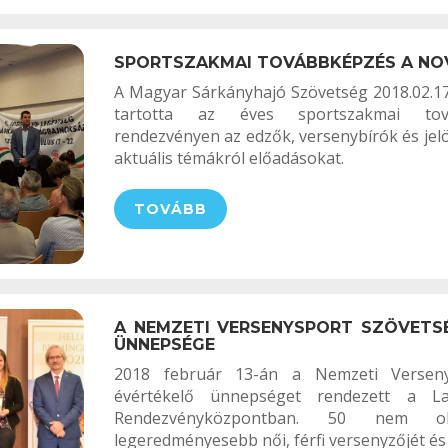
SPORTSZAKMAI TOVÁBBKÉPZÉS A NO
A Magyar Sárkányhajó Szövetség 2018.02.1
tartotta az éves sportszakmai tov
rendezvényen az edzők, versenybírók és jelö
aktuális témákról előadásokat.
TOVÁBB
A NEMZETI VERSENYSPORT SZÖVETS
ÜNNEPSÉGE
2018 február 13-án a Nemzeti Verseny
évértékelő ünnepséget rendezett a L
Rendezvényközpontban. 50 nem ol
legeredményesebb női, férfi versenyzőjét és 