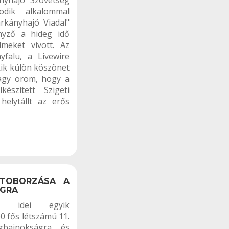
nyhajó Szövetség
odik alkalommal
kányhajó Viadal"
nyző a hideg idő
lmeket vívott. Az
falu, a Livewire
ik külön köszönet
agy öröm, hogy a
észített Szigeti
helytállt az erős
TOBORZÁSA A
ÁGRA
ed idei egyik
 fős létszámú 11.
gbajnokságra, és