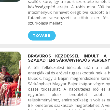
szállók köre, így a sport szeretete ismétel
közösségépítő erejét. A több mint 500 hal
intézményük hírnevét öregbítve küzdött a 
futamban versenyzett a több ezer fős
szurkolása mellett.
TOVÁBB
BRAVÚROS KEZDÉSSEL INDULT A
SZABADTÉRI SÁRKÁNYHAJÓS VERSEN
A téli felkészülési időszak után a múlt
energiákkal és erővel rugaszkodtak neki a 
klubok, hogy a Baján megrendezésre kerü
Sárkányhajó Magyar Bajnokságon végre nyí
össze tudásukat. A napsütéses idő és 
egyaránt plusz lendületet adott
teljesítményéhez, amire szükség is volt az e
8 kilométeres szakaszok megtételéhez. A ve