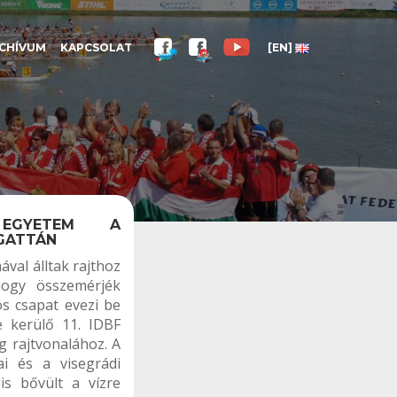
CHÍVUM
KAPCSOLAT
[EN]
 EGYETEM A
EGATTÁN
val álltak rajthoz
hogy összemérjék
ós csapat evezi be
 kerülő 11. IDBF
 rajtvonalához. A
i és a visegrádi
is bővült a vízre