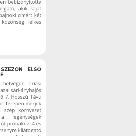
ten bebizonyította
lgató, akik saját
bajnoki címért két
 közönség lelkes
 SZEZON ELSŐ
YE
 hétvégén óriási
hazai sárkányhajós
lő 7. Hosszú Távú
lt terepen mérjék
a szép környezet
 a legénységek
rőt próbáló 2, 4 és
rsenyre kilátogató