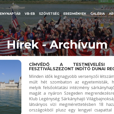
SENYNAPTÁR
VB-EB
SZÖVETSÉG
EREDMÉNYEK
GALÉRIA
AR
Hírek - Archívum
CÍMVÉDŐ A TESTNEVELÉSI
FESZTIVÁLSZEZONT INDÍTÓ DUNAI R
Minden idők legnagyobb versenyzői létszámá
múlt hét szombaton az egyetemisták, 
melyik felsőoktatási intézmény sárkányhaj
magát a nyáron Szegeden megrendezésre
Klub Legénység Sárkányhajó Világbajnokság
látványos vízi megmérettetésben 18 haza
országokból plusz egy lengyel csapattal 