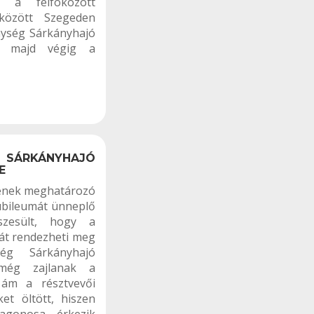
 a felfokozott
között Szegeden
nység Sárkányhajó
ör majd végig a
 SÁRKÁNYHAJÓ
E
tének meghatározó
jubileumát ünneplő
szesült, hogy a
át rendezheti meg
ég Sárkányhajó
 még zajlanak a
 ám a résztvevői
et öltött, hiszen