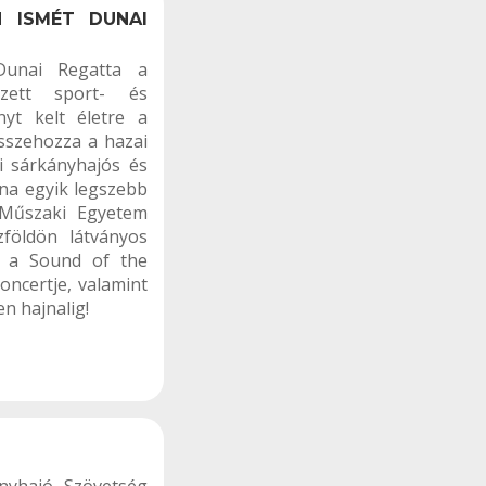
N ISMÉT DUNAI
Dunai Regatta a
ezett sport- és
nyt kelt életre a
sszehozza a hazai
i sárkányhajós és
na egyik legszebb
 Műszaki Egyetem
zföldön látványos
, a Sound of the
oncertje, valamint
en hajnalig!