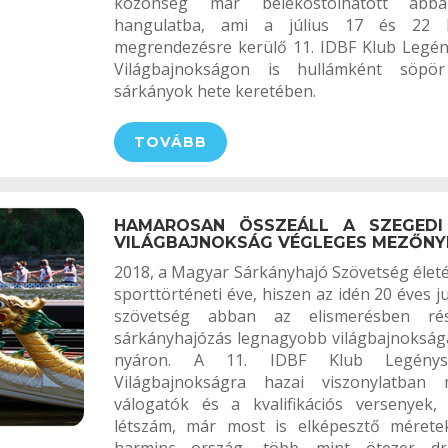
közönség már belekóstolhatott abba
hangulatba, ami a július 17 és 22 
megrendezésre kerülő 11. IDBF Klub Legé
Világbajnokságon is hullámként söp
sárkányok hete keretében.
TOVÁBB
HAMAROSAN ÖSSZEÁLL A SZEGEDI
VILÁGBAJNOKSÁG VÉGLEGES MEZŐNY
2018, a Magyar Sárkányhajó Szövetség éle
sporttörténeti éve, hiszen az idén 20 éves 
szövetség abban az elismerésben ré
sárkányhajózás legnagyobb világbajnokság
nyáron. A 11. IDBF Klub Legénys
Világbajnokságra hazai viszonylatban
válogatók és a kvalifikációs versenyek,
létszám, már most is elképesztő méretek