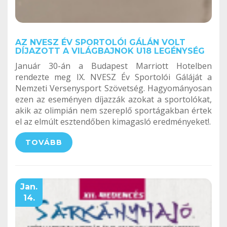
AZ NVESZ ÉV SPORTOLÓI GÁLÁN VOLT
DÍJAZOTT A VILÁGBAJNOK U18 LEGÉNYSÉG
Január 30-án a Budapest Marriott Hotelben
rendezte meg IX. NVESZ Év Sportolói Gáláját a
Nemzeti Versenysport Szövetség. Hagyományosan
ezen az eseményen díjazzák azokat a sportolókat,
akik az olimpián nem szereplő sportágakban értek
el az elmúlt esztendőben kimagasló eredményeket!.
TOVÁBB
Jan.
14.