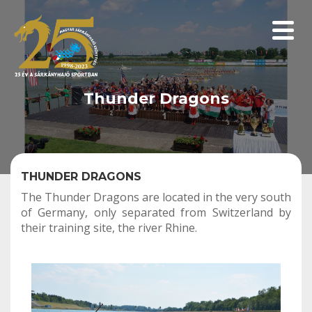
Menüp
Thunder Dragons
THUNDER DRAGONS
The Thunder Dragons are located in the very south
of Germany, only separated from Switzerland by
their training site, the river Rhine.