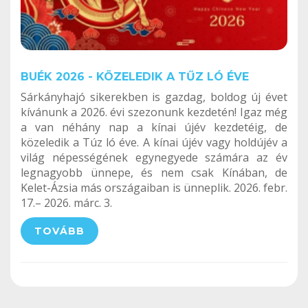
BUÉK 2026 - KÖZELEDIK A TŰZ LÓ ÉVE
Sárkányhajó sikerekben is gazdag, boldog új évet
kívánunk a 2026. évi szezonunk kezdetén! Igaz még
a van néhány nap a kínai újév kezdetéig, de
közeledik a Túz ló éve. A kínai újév vagy holdújév a
világ népességének egynegyede számára az év
legnagyobb ünnepe, és nem csak Kínában, de
Kelet-Ázsia más országaiban is ünneplik. 2026. febr.
17.– 2026. márc. 3.
TOVÁBB