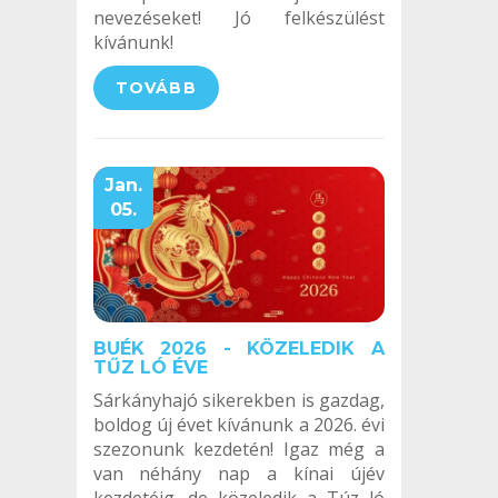
nevezéseket! Jó felkészülést
kívánunk!
TOVÁBB
Jan.
05.
BUÉK 2026 - KÖZELEDIK A
TŰZ LÓ ÉVE
Sárkányhajó sikerekben is gazdag,
boldog új évet kívánunk a 2026. évi
szezonunk kezdetén! Igaz még a
van néhány nap a kínai újév