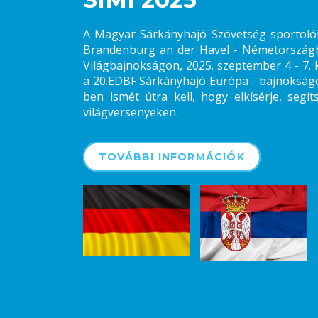
A Magyar Sárkányhajó Szövetség sportolói 
Brandenburg an der Havel - Németországb
Világbajnokságon, 2025. szeptember 4 - 7. 
a 20.EDBF Sárkányhajó Európa - bajnokságo
ben ismét útra kell, hogy elkísérje, segí
világversenyeken.
TOVÁBBI INFORMÁCIÓK