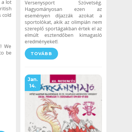
 a lot
Versenysport Szövetség.
itish
Hagyományosan ezen az
 cold
eseményen díjazzák azokat a
sportolókat, akik az olimpián nem
szereplő sportágakban értek el az
elmúlt esztendőben kimagasló
eredményeket!.
C! We
to be
TOVÁBB
Jan.
14.