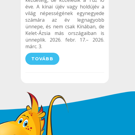
kezdetéig, de közeledik a Túz ló
éve. A kínai újév vagy holdújév a
világ népességének egynegyede
számára az év legnagyobb
ünnepe, és nem csak Kínában, de
Kelet-Ázsia más országaiban is
ünneplik. 2026. febr. 17.– 2026.
márc. 3.
TOVÁBB