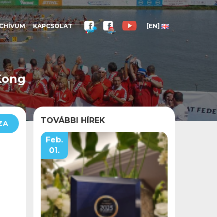
CHÍVUM
KAPCSOLAT
[EN]
Kong
TOVÁBBI HÍREK
ZA
Feb.
01.