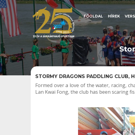
FŐOLDAL
HÍREK
VER
Sto
STORMY DRAGONS PADDLING CLUB, 
Formed over a love of the water, racing, c
Lan Kwai Fong, the club has been scaring fi