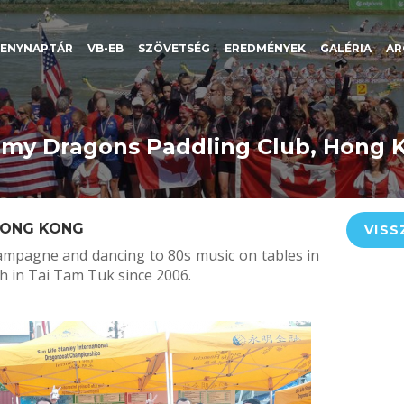
SENYNAPTÁR
VB-EB
SZÖVETSÉG
EREDMÉNYEK
GALÉRIA
AR
rmy Dragons Paddling Club, Hong 
HONG KONG
VISS
hampagne and dancing to 80s music on tables in
sh in Tai Tam Tuk since 2006.