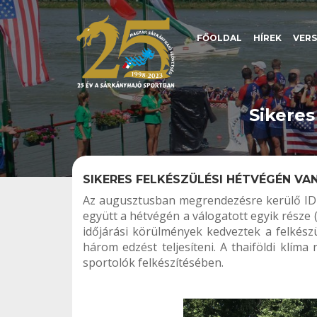
FŐOLDAL
HÍREK
VER
Sikeres
SIKERES FELKÉSZÜLÉSI HÉTVÉGÉN VA
Az augusztusban megrendezésre kerülő IDB
együtt a hétvégén a válogatott egyik része 
időjárási körülmények kedveztek a felkész
három edzést teljesíteni. A thaiföldi klím
sportolók felkészítésében.