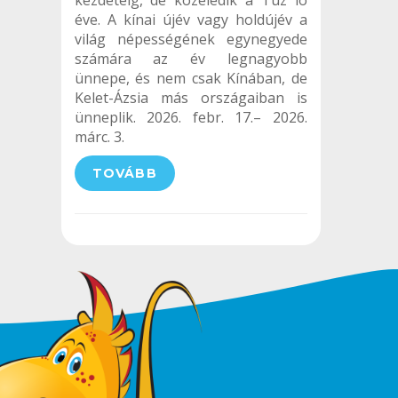
kezdetéig, de közeledik a Túz ló
éve. A kínai újév vagy holdújév a
világ népességének egynegyede
számára az év legnagyobb
ünnepe, és nem csak Kínában, de
Kelet-Ázsia más országaiban is
ünneplik. 2026. febr. 17.– 2026.
márc. 3.
TOVÁBB