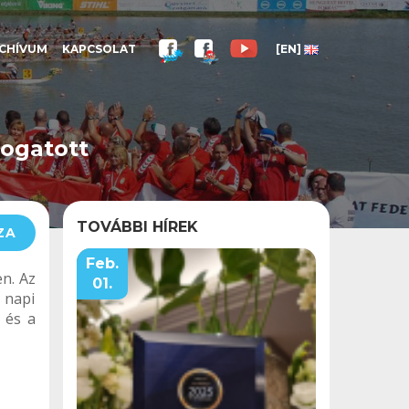
CHÍVUM
KAPCSOLAT
[EN]
logatott
TOVÁBBI HÍREK
ZA
Feb.
en. Az
01.
 napi
 és a