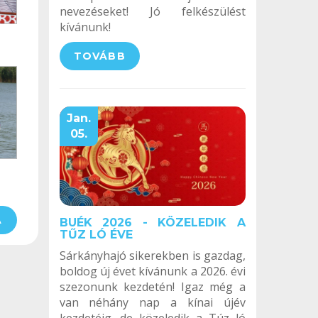
nevezéseket! Jó felkészülést
kívánunk!
TOVÁBB
Jan.
05.
A
BUÉK 2026 - KÖZELEDIK A
TŰZ LÓ ÉVE
Sárkányhajó sikerekben is gazdag,
boldog új évet kívánunk a 2026. évi
szezonunk kezdetén! Igaz még a
van néhány nap a kínai újév