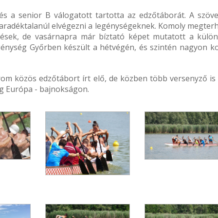
s a senior B válogatott tartotta az edzőtáborát. A szöve
 maradéktalanúl elvégezni a legénységeknek. Komoly megterh
zések, de vasárnapra már bíztató képet mutatott a külö
génység Győrben készült a hétvégén, és szintén nagyon k
om közös edzőtábort írt elő, de közben több versenyző is 
ég Európa - bajnokságon.