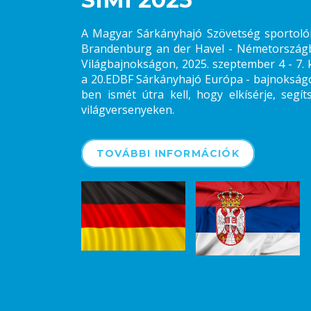
A Magyar Sárkányhajó Szövetség sportolói 
Brandenburg an der Havel - Németországb
Világbajnokságon, 2025. szeptember 4 - 7. 
a 20.EDBF Sárkányhajó Európa - bajnokságo
ben ismét útra kell, hogy elkísérje, segí
világversenyeken.
TOVÁBBI INFORMÁCIÓK