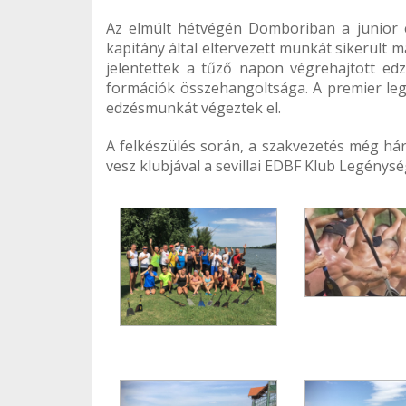
Az elmúlt hétvégén Domboriban a junior é
kapitány által eltervezett munkát sikerült
jelentettek a tűző napon végrehajtott ed
formációk összehangoltsága. A premier le
edzésmunkát végeztek el.
A felkészülés során, a szakvezetés még hár
vesz klubjával a sevillai EDBF Klub Legénys