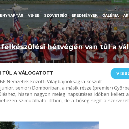
SENYNAPTÁR
VB-EB
SZÖVETSÉG
EREDMÉNYEK
GALÉRIA
AR
 felkészülési hétvégén van túl a vá
N TÚL A VÁLOGATOTT
VISS
F Nemzetek közötti Világbajnokságra készült
(junior, senior) Domboriban, a másik része (premier) Győrb
üléshez, hiszen nagyon meleg napsütéses időben kellett a
a nehezen szimulálható itthon, de a hőség segít a szervezet