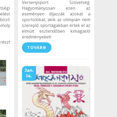
Versenysport Szövetség.
tségi
Hagyományosan ezen az
elést
eseményen díjazzák azokat a
nböző
sportolókat, akik az olimpián nem
omoly
szereplő sportágakban értek el az
elmúlt esztendőben kimagasló
eredményeket!.
részt
TOVÁBB
Jan.
14.