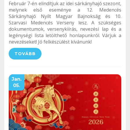
Február 7-én elindítjuk az idei sárkányhajó szezont,
melynek első eseménye a 12. Medencés
Sárkányhajó Nyílt Magyar Bajnokság és 10.
Szarvasi Medencés Verseny lesz. A szükséges
dokumentumok, versenykiírás, nevezési lap és a
legénységi lista letölthető honlapunkról. Várjuk a
nevezéseket! Jó felkészülést kívánunk!
TOVÁBB
Jan.
05.