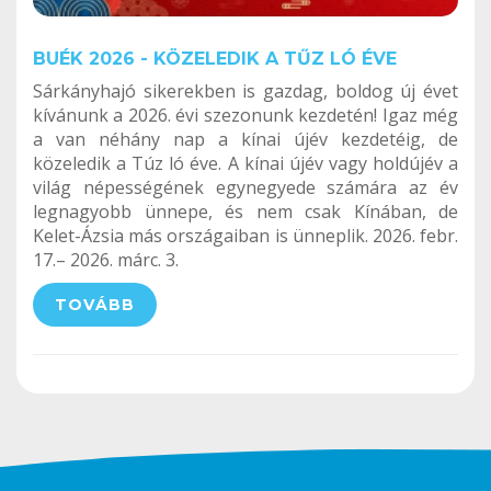
BUÉK 2026 - KÖZELEDIK A TŰZ LÓ ÉVE
Sárkányhajó sikerekben is gazdag, boldog új évet
kívánunk a 2026. évi szezonunk kezdetén! Igaz még
a van néhány nap a kínai újév kezdetéig, de
közeledik a Túz ló éve. A kínai újév vagy holdújév a
világ népességének egynegyede számára az év
legnagyobb ünnepe, és nem csak Kínában, de
Kelet-Ázsia más országaiban is ünneplik. 2026. febr.
17.– 2026. márc. 3.
TOVÁBB