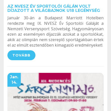
AZ NVESZ ÉV SPORTOLÓI GÁLÁN VOLT
DÍJAZOTT A VILÁGBAJNOK U18 LEGÉNYSÉG
Január 30-án a Budapest Marriott Hotelben
rendezte meg IX. NVESZ Év Sportolói Gáláját a
Nemzeti Versenysport Szövetség. Hagyományosan
ezen az eseményen díjazzák azokat a sportolókat,
akik az olimpián nem szereplő sportágakban értek
el az elmúlt esztendőben kimagasló eredményeket!.
TOVÁBB
Jan.
14.