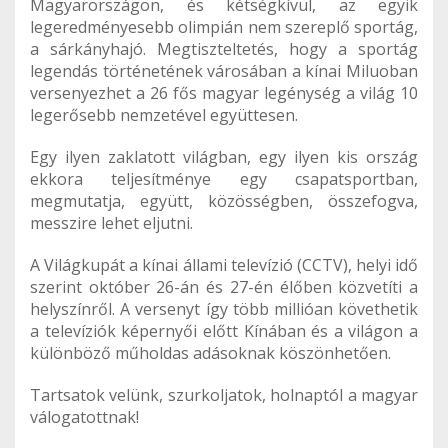
Magyarországon, és kétségkívül, az egyik
legeredményesebb olimpián nem szereplő sportág,
a sárkányhajó. Megtiszteltetés, hogy a sportág
legendás történetének városában a kínai Miluoban
versenyezhet a 26 fős magyar legénység a világ 10
legerősebb nemzetével együttesen.
Egy ilyen zaklatott világban, egy ilyen kis ország
ekkora teljesítménye egy csapatsportban,
megmutatja, együtt, közösségben, összefogva,
messzire lehet eljutni.
A Világkupát a kínai állami televízió (CCTV), helyi idő
szerint október 26-án és 27-én élőben közvetíti a
helyszínről. A versenyt így több millióan követhetik
a televíziók képernyői előtt Kínában és a világon a
különböző műholdas adásoknak köszönhetően.
Tartsatok velünk, szurkoljatok, holnaptól a magyar
válogatottnak!