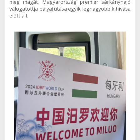
meg magát. Magyarország premier sárkányhajó
válogatottja pályafutása egyik legnagyobb kihívása
előtt áll.