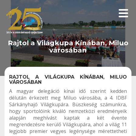
Menüp
Rajtol a Világkupa Kínában, Miluo
városában
RAJTOL A VILÁGKUPA KÍNÁBAN, MILUO
VÁROSÁBAN
A magyar delegáció kínai idő szerint kedden
délután érkezett meg Miluo városába, a 4. IDBF
Sárkányhajó Világkupára. Büszkeség számunkra,
hogy sportolóink kiváló nemzetközi eredményeik
alapján meghívást kaptak a két évente
megrendezésre kerülő Világkupára, ahol a világ 11
legjobb premier vegyes legénysége mérettetheti