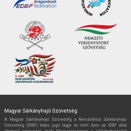
Magyar Sárkányhajó Szövetség
A Magyar Sárkányhajó Szövetség a Nemzetközi Sárkányhajó
Szövetség (IDBF) teljes jogú tagja és mint ilyen az IDBF által
elismert szervezet, mely Magyarországon a sárkányhajózást