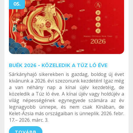
05.
BUÉK 2026 - KÖZELEDIK A TŰZ LÓ ÉVE
Sárkányhajó sikerekben is gazdag, boldog új évet
kívánunk a 2026. évi szezonunk kezdetén! Igaz még
a van néhány nap a kínai újév kezdetéig, de
közeledik a Túz ló éve. A kínai újév vagy holdújév a
világ népességének egynegyede számára az év
legnagyobb ünnepe, és nem csak Kínában, de
Kelet-Ázsia más országaiban is ünneplik. 2026. febr.
17.– 2026. márc. 3.
TOVÁBB