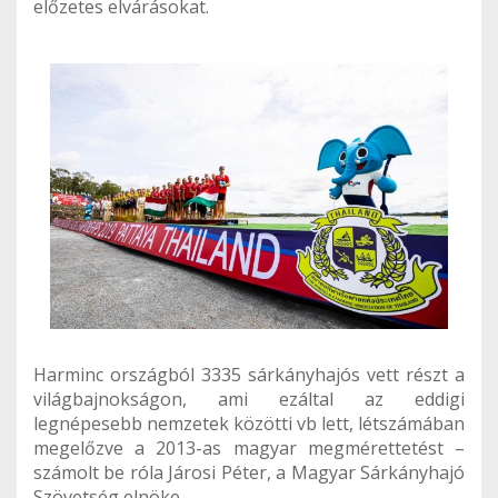
előzetes elvárásokat.
Harminc országból 3335 sárkányhajós vett részt a
világbajnokságon, ami ezáltal az eddigi
legnépesebb nemzetek közötti vb lett, létszámában
megelőzve a 2013-as magyar megmérettetést –
számolt be róla Járosi Péter, a Magyar Sárkányhajó
Szövetség elnöke.