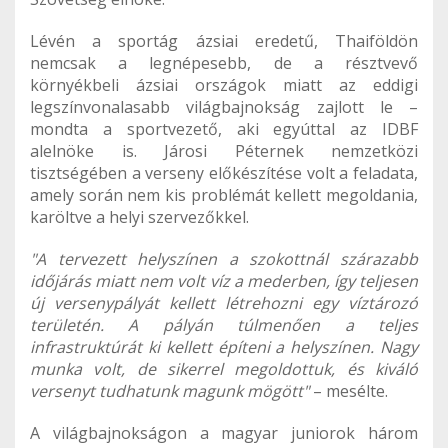
Lévén a sportág ázsiai eredetű, Thaiföldön
nemcsak a legnépesebb, de a résztvevő
környékbeli ázsiai országok miatt az eddigi
legszínvonalasabb világbajnokság zajlott le –
mondta a sportvezető, aki egyúttal az IDBF
alelnöke is. Járosi Péternek nemzetközi
tisztségében a verseny előkészítése volt a feladata,
amely során nem kis problémát kellett megoldania,
karöltve a helyi szervezőkkel.
"A tervezett helyszínen a szokottnál szárazabb
időjárás miatt nem volt víz a mederben, így teljesen
új versenypályát kellett létrehozni egy víztározó
területén. A pályán túlmenően a teljes
infrastruktúrát ki kellett építeni a helyszínen. Nagy
munka volt, de sikerrel megoldottuk, és kiváló
versenyt tudhatunk magunk mögött"
– mesélte.
A világbajnokságon a magyar juniorok három