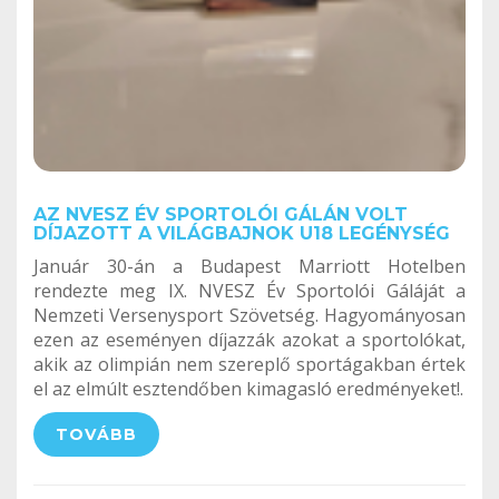
AZ NVESZ ÉV SPORTOLÓI GÁLÁN VOLT
DÍJAZOTT A VILÁGBAJNOK U18 LEGÉNYSÉG
Január 30-án a Budapest Marriott Hotelben
rendezte meg IX. NVESZ Év Sportolói Gáláját a
Nemzeti Versenysport Szövetség. Hagyományosan
ezen az eseményen díjazzák azokat a sportolókat,
akik az olimpián nem szereplő sportágakban értek
el az elmúlt esztendőben kimagasló eredményeket!.
TOVÁBB