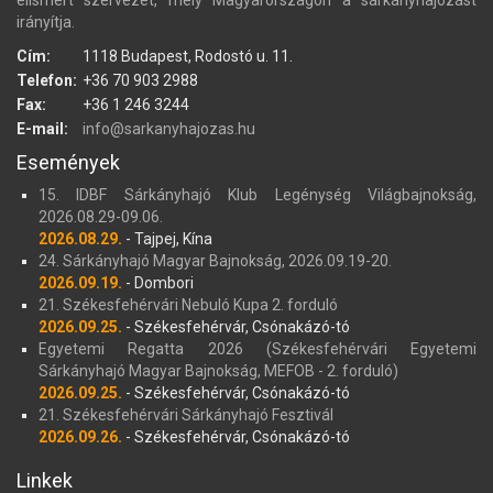
irányítja.
Cím:
1118 Budapest, Rodostó u. 11.
Telefon:
+36 70 903 2988
Fax:
+36 1 246 3244
E-mail:
info@sarkanyhajozas.hu
Események
15. IDBF Sárkányhajó Klub Legénység Világbajnokság,
2026.08.29-09.06.
2026.08.29.
- Tajpej, Kína
24. Sárkányhajó Magyar Bajnokság, 2026.09.19-20.
2026.09.19.
- Dombori
21. Székesfehérvári Nebuló Kupa 2. forduló
2026.09.25.
- Székesfehérvár, Csónakázó-tó
Egyetemi Regatta 2026 (Székesfehérvári Egyetemi
Sárkányhajó Magyar Bajnokság, MEFOB - 2. forduló)
2026.09.25.
- Székesfehérvár, Csónakázó-tó
21. Székesfehérvári Sárkányhajó Fesztivál
2026.09.26.
- Székesfehérvár, Csónakázó-tó
Linkek