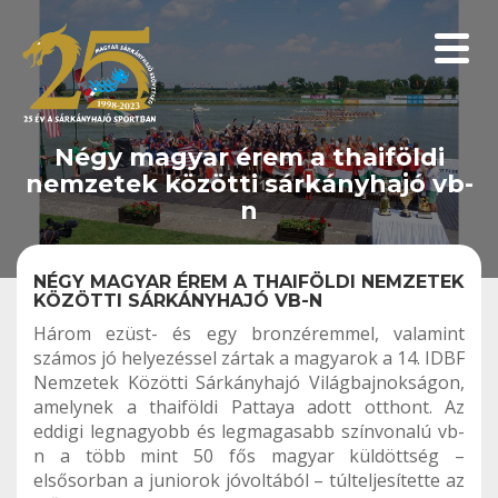
Menüp
Négy magyar érem a thaiföldi
nemzetek közötti sárkányhajó vb-
n
NÉGY MAGYAR ÉREM A THAIFÖLDI NEMZETEK
KÖZÖTTI SÁRKÁNYHAJÓ VB-N
Három ezüst- és egy bronzéremmel, valamint
számos jó helyezéssel zártak a magyarok a 14. IDBF
Nemzetek Közötti Sárkányhajó Világbajnokságon,
amelynek a thaiföldi Pattaya adott otthont. Az
eddigi legnagyobb és legmagasabb színvonalú vb-
n a több mint 50 fős magyar küldöttség –
elsősorban a juniorok jóvoltából – túlteljesítette az