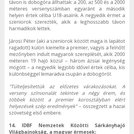
távon is dobogóra állhattak: a 200, az 500 és a 2000
méteres versenyszámban egyaránt a második
helyen értek célba U18-asaink. A negyedik érmet a
szeniorok szerezték, akik a leghosszabb távon
harmadikok lettek.
Járosi Péter (aki a szeniorok között maga is lapátot
ragadott) külön kiemelte a premier, vagyis a felnőtt
mezőnyben indult magyarok szereplését, akik 2000
méteren 19 hajó közül – három ázsiai legénység
mögött – a negyedik legjobb idővel értek célba, kis
különbséggel lemaradva csupán a dobogóról.
"Túlteljesítettük az előzetes várakozásokat. A
verseny színvonalát tekintve a négy érem, és
többek között a premier korosztályban elért
helyezések szép eredmények"
– összegzett a hazai
szövetség első embere.
14. IDBF Nemzetek Közötti Sárkányhajó
Világbajnokság, a magyar érmesek: