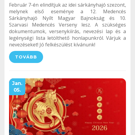
Február 7-én elindítjuk az idei sárkányhajó szezont,
melynek első eseménye a 12. Medencés
Sárkányhajó Nyílt Magyar Bajnokság és 10.
Szarvasi Medencés Verseny lesz. A szükséges
dokumentumok, versenykiírás, nevezési lap és a
legénységi lista letölthető honlapunkról. Várjuk a
nevezéseket! Jó felkészülést kívánunk!
TOVÁBB
Jan.
05.