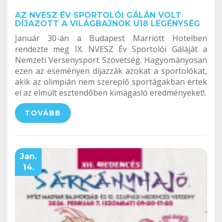
AZ NVESZ ÉV SPORTOLÓI GÁLÁN VOLT
DÍJAZOTT A VILÁGBAJNOK U18 LEGÉNYSÉG
Január 30-án a Budapest Marriott Hotelben
rendezte meg IX. NVESZ Év Sportolói Gáláját a
Nemzeti Versenysport Szövetség. Hagyományosan
ezen az eseményen díjazzák azokat a sportolókat,
akik az olimpián nem szereplő sportágakban értek
el az elmúlt esztendőben kimagasló eredményeket!.
TOVÁBB
Jan.
14.