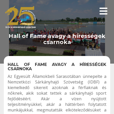
Menüp
Hall of Fame avagy a hírességek
csarnoka
HALL OF FAME AVAGY A HÍRESSÉGEK
CSARNOKA
Az Egyesült Államokbeli Sarasotában ünnepelte a
Nemzetközi Sárkányhajó Szövetség (IDBF) a
kiemelkedő sikereit azoknak a férfiaknak és
nőknek, akik sokat tettek a sárkányhajó sport
fejlődéséért. Akár a vízen nyújtott
teljesítményükkel, akár a háttérben folytatott
munkájukkal, megmutatták elköteleződésüket a