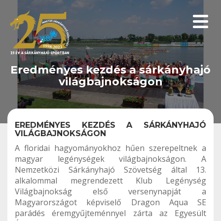
Menüp
Eredményes kezdés a sárkányhajó
világbajnokságon
EREDMÉNYES KEZDÉS A SÁRKÁNYHAJÓ
VILÁGBAJNOKSÁGON
A floridai hagyományokhoz hűen szerepeltnek a
magyar legénységek világbajnokságon. A
Nemzetközi Sárkányhajó Szövetség által 13.
alkalommal megrendezett Klub Legénység
Világbajnokság első versenynapját a
Magyarországot képviselő Dragon Aqua SE
parádés éremgyűjteménnyel zárta az Egyesült