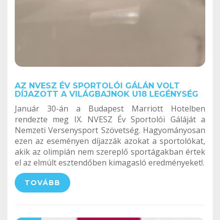
AZ NVESZ ÉV SPORTOLÓI GÁLÁN VOLT
DÍJAZOTT A VILÁGBAJNOK U18 LEGÉNYSÉG
Január 30-án a Budapest Marriott Hotelben
rendezte meg IX. NVESZ Év Sportolói Gáláját a
Nemzeti Versenysport Szövetség. Hagyományosan
ezen az eseményen díjazzák azokat a sportolókat,
akik az olimpián nem szereplő sportágakban értek
el az elmúlt esztendőben kimagasló eredményeket!.
TOVÁBB