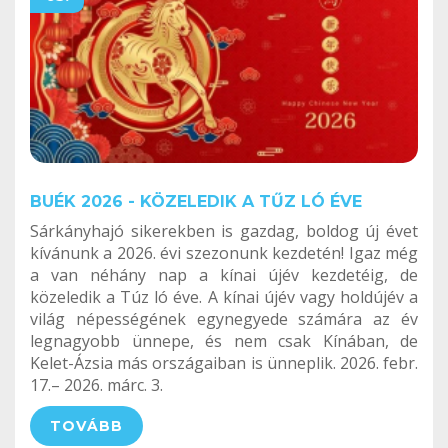
BUÉK 2026 - KÖZELEDIK A TŰZ LÓ ÉVE
Sárkányhajó sikerekben is gazdag, boldog új évet
kívánunk a 2026. évi szezonunk kezdetén! Igaz még
a van néhány nap a kínai újév kezdetéig, de
közeledik a Túz ló éve. A kínai újév vagy holdújév a
világ népességének egynegyede számára az év
legnagyobb ünnepe, és nem csak Kínában, de
Kelet-Ázsia más országaiban is ünneplik. 2026. febr.
17.– 2026. márc. 3.
TOVÁBB