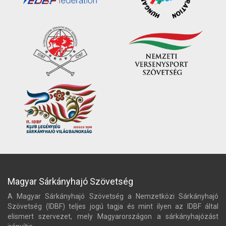
Magyar Sárkányhajó Szövetség
A Magyar Sárkányhajó Szövetség a Nemzetközi Sárkányhajó
Szövetség (IDBF) teljes jogú tagja és mint ilyen az IDBF által
elismert szervezet, mely Magyarországon a sárkányhajózást