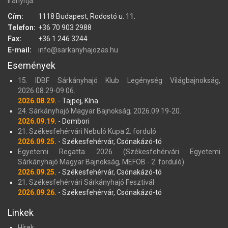
irányítja.
Cím:
1118 Budapest, Rodostó u. 11.
Telefon:
+36 70 903 2988
Fax:
+36 1 246 3244
E-mail:
info@sarkanyhajozas.hu
Események
15. IDBF Sárkányhajó Klub Legénység Világbajnokság,
2026.08.29-09.06.
2026.08.29.
- Tajpej, Kína
24. Sárkányhajó Magyar Bajnokság, 2026.09.19-20.
2026.09.19.
- Dombori
21. Székesfehérvári Nebuló Kupa 2. forduló
2026.09.25.
- Székesfehérvár, Csónakázó-tó
Egyetemi Regatta 2026 (Székesfehérvári Egyetemi
Sárkányhajó Magyar Bajnokság, MEFOB - 2. forduló)
2026.09.25.
- Székesfehérvár, Csónakázó-tó
21. Székesfehérvári Sárkányhajó Fesztivál
2026.09.26.
- Székesfehérvár, Csónakázó-tó
Linkek
Hírek