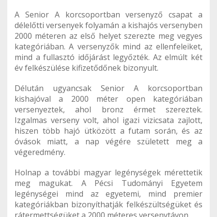
A Senior A korcsoportban versenyző csapat a
délelőtti versenyek folyamán a kishajós versenyben
2000 méteren az első helyet szerezte meg vegyes
kategóriában. A versenyzők mind az ellenfeleiket,
mind a fullasztó időjárást legyőzték. Az elmúlt két
év felkészülése kifizetődőnek bizonyult.
Délután ugyancsak Senior A korcsoportban
kishajóval a 2000 méter open kategóriában
versenyeztek, ahol bronz érmet szereztek.
Izgalmas verseny volt, ahol igazi vizicsata zajlott,
hiszen több hajó ütközött a futam során, és az
óvások miatt, a nap végére született meg a
végeredmény.
Holnap a további magyar legénységek mérettetik
meg magukat. A Pécsi Tudományi Egyetem
legénységei mind az egyetemi, mind premier
kategóriákban bizonyíthatják felkészültségüket és
rátermettségüket a 2000 méteres versenytávon.