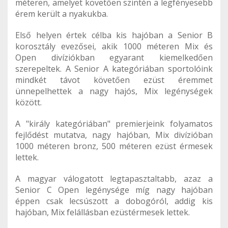
méteren, amelyet követően szintén a legfényesebb
érem került a nyakukba.
Első helyen értek célba kis hajóban a Senior B
korosztály evezősei, akik 1000 méteren Mix és
Open divíziókban egyarant kiemelkedően
szerepeltek. A Senior A kategóriában sportolóink
mindkét távot követően ezüst éremmet
ünnepelhettek a nagy hajós, Mix legénységek
között.
A "király kategóriában" premierjeink folyamatos
fejlődést mutatva, nagy hajóban, Mix divízióban
1000 méteren bronz, 500 méteren ezüst érmesek
lettek.
A magyar válogatott legtapasztaltabb, azaz a
Senior C Open legénysége míg nagy hajóban
éppen csak lecsúszott a dobogóról, addig kis
hajóban, Mix felállásban ezüstérmesek lettek.