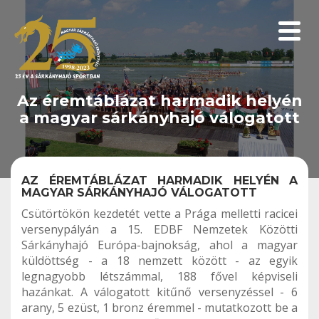
Menüp
Az éremtáblázat harmadik helyén
a magyar sárkányhajó válogatott
AZ ÉREMTÁBLÁZAT HARMADIK HELYÉN A
MAGYAR SÁRKÁNYHAJÓ VÁLOGATOTT
Csütörtökön kezdetét vette a Prága melletti racicei
versenypályán a 15. EDBF Nemzetek Közötti
Sárkányhajó Európa-bajnokság, ahol a magyar
küldöttség - a 18 nemzett között - az egyik
legnagyobb létszámmal, 188 fővel képviseli
hazánkat. A válogatott kitűnő versenyzéssel - 6
arany, 5 ezüst, 1 bronz éremmel - mutatkozott be a