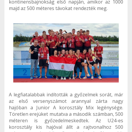
kontinensbajnokság első napján, amikor az 1000
majd az 500 méteres távokat rendezték meg.
A legfiatalabbak indították a győzelmek sorát, már
az első versenyszámot arannyal zárta nagy
hajóban a Junior A korosztály Mix legénysége.
Töretlen erejüket mutatva a második számban, 500
méteren is győzedelmeskedtek. Az U24-es
korosztály kis hajóval állt a rajtvonalhoz 500