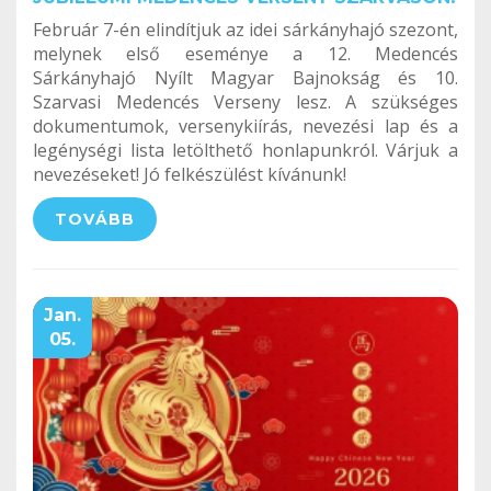
Február 7-én elindítjuk az idei sárkányhajó szezont,
melynek első eseménye a 12. Medencés
Sárkányhajó Nyílt Magyar Bajnokság és 10.
Szarvasi Medencés Verseny lesz. A szükséges
dokumentumok, versenykiírás, nevezési lap és a
legénységi lista letölthető honlapunkról. Várjuk a
nevezéseket! Jó felkészülést kívánunk!
TOVÁBB
Jan.
05.