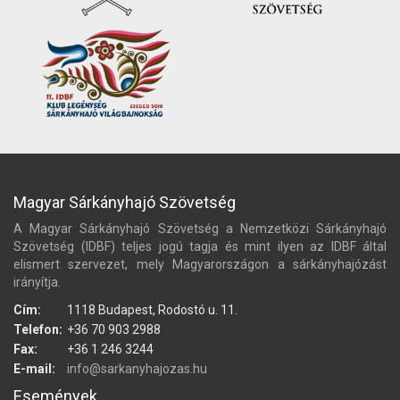
Magyar Sárkányhajó Szövetség
A Magyar Sárkányhajó Szövetség a Nemzetközi Sárkányhajó
Szövetség (IDBF) teljes jogú tagja és mint ilyen az IDBF által
elismert szervezet, mely Magyarországon a sárkányhajózást
irányítja.
Cím:
1118 Budapest, Rodostó u. 11.
Telefon:
+36 70 903 2988
Fax:
+36 1 246 3244
E-mail:
info@sarkanyhajozas.hu
Események