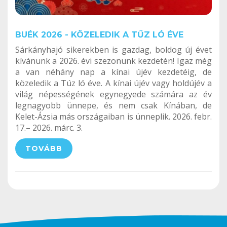
BUÉK 2026 - KÖZELEDIK A TŰZ LÓ ÉVE
Sárkányhajó sikerekben is gazdag, boldog új évet
kívánunk a 2026. évi szezonunk kezdetén! Igaz még
a van néhány nap a kínai újév kezdetéig, de
közeledik a Túz ló éve. A kínai újév vagy holdújév a
világ népességének egynegyede számára az év
legnagyobb ünnepe, és nem csak Kínában, de
Kelet-Ázsia más országaiban is ünneplik. 2026. febr.
17.– 2026. márc. 3.
TOVÁBB