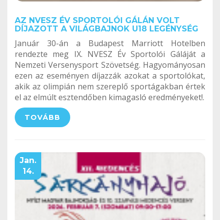
AZ NVESZ ÉV SPORTOLÓI GÁLÁN VOLT
DÍJAZOTT A VILÁGBAJNOK U18 LEGÉNYSÉG
Január 30-án a Budapest Marriott Hotelben
rendezte meg IX. NVESZ Év Sportolói Gáláját a
Nemzeti Versenysport Szövetség. Hagyományosan
ezen az eseményen díjazzák azokat a sportolókat,
akik az olimpián nem szereplő sportágakban értek
el az elmúlt esztendőben kimagasló eredményeket!.
TOVÁBB
Jan.
14.