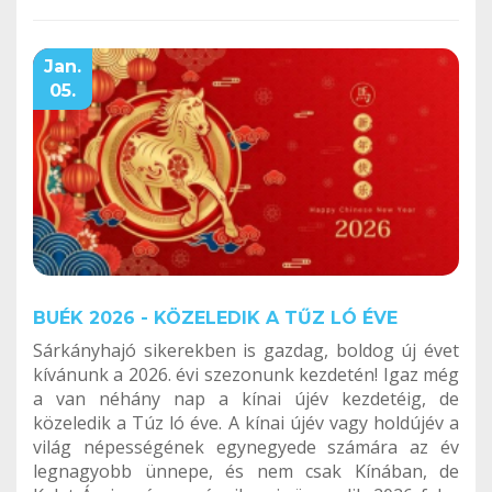
Jan.
05.
BUÉK 2026 - KÖZELEDIK A TŰZ LÓ ÉVE
Sárkányhajó sikerekben is gazdag, boldog új évet
kívánunk a 2026. évi szezonunk kezdetén! Igaz még
a van néhány nap a kínai újév kezdetéig, de
közeledik a Túz ló éve. A kínai újév vagy holdújév a
világ népességének egynegyede számára az év
legnagyobb ünnepe, és nem csak Kínában, de