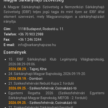
A Magyar Sárkányhajó Szövetség a Nemzetközi Sárkányhajó
Szövetség (IDBF) teljes jogú tagja és mint ilyen az IDBF által
elismert szervezet, mely Magyarországon a sárkányhajózást
irányítja.
Cím:
1118 Budapest, Rodostó u. 11.
Telefon:
+36 70 903 2988
Fax:
+36 1 246 3244
E-mail:
info@sarkanyhajozas.hu
Események
15. IDBF Sárkányhajó Klub Legénység Világbajnokság,
2026.08.29-09.06.
2026.08.29.
- Tajpej, Kína
24. Sárkányhajó Magyar Bajnokság, 2026.09.19-20.
2026.09.19.
- Dombori
21. Székesfehérvári Nebuló Kupa 2. forduló
2026.09.25.
- Székesfehérvár, Csónakázó-tó
Egyetemi Regatta 2026 (Székesfehérvári Egyetemi
Sárkányhajó Magyar Bajnokság, MEFOB - 2. forduló)
2026.09.25.
- Székesfehérvár, Csónakázó-tó
21. Székesfehérvári Sárkányhajó Fesztivál