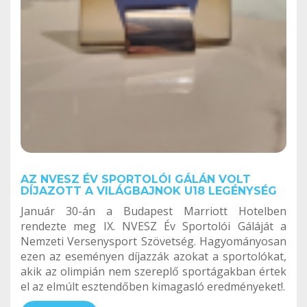
AZ NVESZ ÉV SPORTOLÓI GÁLÁN VOLT
DÍJAZOTT A VILÁGBAJNOK U18 LEGÉNYSÉG
Január 30-án a Budapest Marriott Hotelben
rendezte meg IX. NVESZ Év Sportolói Gáláját a
Nemzeti Versenysport Szövetség. Hagyományosan
ezen az eseményen díjazzák azokat a sportolókat,
akik az olimpián nem szereplő sportágakban értek
el az elmúlt esztendőben kimagasló eredményeket!.