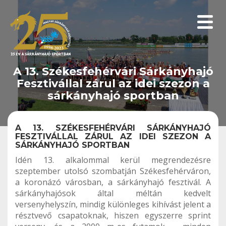
Menüp
A 13. Székesfehérvári Sárkányhajó
Fesztivállal zárul az idei szezon a
sárkányhajó sportban
A 13. SZÉKESFEHÉRVÁRI SÁRKÁNYHAJÓ
FESZTIVÁLLAL ZÁRUL AZ IDEI SZEZON A
SÁRKÁNYHAJÓ SPORTBAN
Idén 13. alkalommal kerül megrendezésre
szeptember utolsó szombatján Székesfehérváron,
a koronázó városban, a sárkányhajó fesztivál. A
sárkányhajósok által méltán kedvelt
versenyhelyszín, mindig különleges kihívást jelent a
résztvevő csapatoknak, hiszen egyszerre sprint