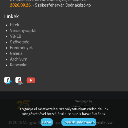
2026.09.26.
- Székesfehérvár, Csónakázó-tó
Linkek
Hírek
Versenynaptár
VB-EB
Szövetség
Eredmények
Galéria
Archívum
Kapcsolat
Fogadja el Adatkezelési szabályzatunkat! Weboldalunk
böngészésével hozzájárul a cookie-k használatához.
Bezár
További információ
© 2026 Magyar Sárkányhajó Szövetség
Jognyilatkozat