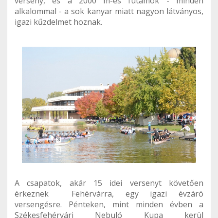
verseny, és a 2000 m-es futamok - minden
alkalommal - a sok kanyar miatt nagyon látványos,
igazi kűzdelmet hoznak.
A csapatok, akár 15 idei versenyt követően
érkeznek Fehérvárra, egy igazi évzáró
versengésre. Pénteken, mint minden évben a
Székesfehérvári Nebuló Kupa kerül