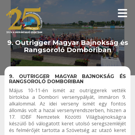
Menüp
9. Outrigger Magyar Bajnokság és
Rangsoroló Domboriban
9. OUTRIGGER MAGYAR BAJNOKSÁG ÉS
RANGSOROLÓ DOMBORIBAN
Május 10-11-én ismét az outriggerek vették
birtokba a Dombori versenypályát, immáron 9.
alkalommal. Az idei verseny ismét egy fontos
állomás volt a hazai versenyrendszerben, hiszen a
17. IDBF Nemzetek Közötti Világbajnokságra
készülő bő válogatott keret utolsó seregszemléjét
és felmérőjét tartotta a Szövetség az utazó keret