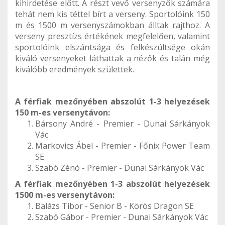
kihirdetése előtt. A részt vevő versenyzők számára
tehát nem kis téttel bírt a verseny. Sportolóink 150
m és 1500 m versenyszámokban álltak rajthoz. A
verseny presztízs értékének megfelelően, valamint
sportolóink elszántsága és felkészültsége okán
kiváló versenyeket láthattak a nézők és talán még
kiválóbb eredmények születtek.
A férfiak mezőnyében abszolút 1-3 helyezések
150 m-es versenytávon:
Bársony André - Premier - Dunai Sárkányok
Vác
Markovics Ábel - Premier - Főnix Power Team
SE
Szabó Zénó - Premier - Dunai Sárkányok Vác
A férfiak mezőnyében 1-3 abszolút helyezések
1500 m-es versenytávon:
Balázs Tibor - Senior B - Körös Dragon SE
Szabó Gábor - Premier - Dunai Sárkányok Vác