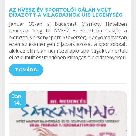
AZ NVESZ ÉV SPORTOLÓI GÁLÁN VOLT
DÍJAZOTT A VILÁGBAJNOK U18 LEGÉNYSÉG
Január 30-án a Budapest Marriott Hotelben
rendezte meg IX. NVESZ Év Sportolói Gáláját a
Nemzeti Versenysport Szövetség. Hagyományosan
ezen az eseményen díjazzák azokat a sportolókat,
akik az olimpián nem szereplő sportágakban értek
el az elmúlt esztendőben kimagasló eredményeket!.
TOVÁBB
Jan.
14.