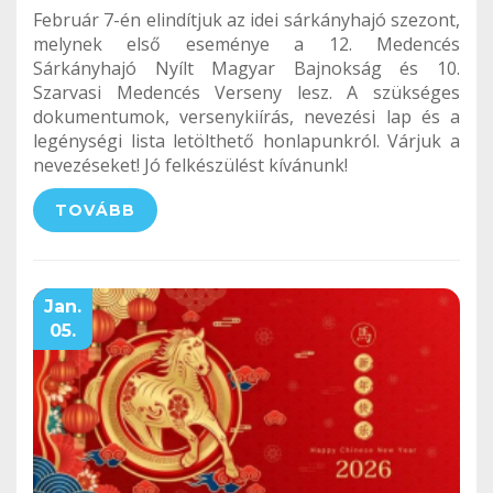
Február 7-én elindítjuk az idei sárkányhajó szezont,
melynek első eseménye a 12. Medencés
Sárkányhajó Nyílt Magyar Bajnokság és 10.
Szarvasi Medencés Verseny lesz. A szükséges
dokumentumok, versenykiírás, nevezési lap és a
legénységi lista letölthető honlapunkról. Várjuk a
nevezéseket! Jó felkészülést kívánunk!
TOVÁBB
Jan.
05.