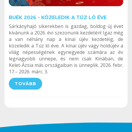
BUÉK 2026 - KÖZELEDIK A TŰZ LÓ ÉVE
Sárkányhajó sikerekben is gazdag, boldog új évet
kívánunk a 2026. évi szezonunk kezdetén! Igaz még
a van néhány nap a kínai újév kezdetéig, de
közeledik a Túz ló éve. A kínai újév vagy holdújév a
világ népességének egynegyede számára az év
legnagyobb ünnepe, és nem csak Kínában, de
Kelet-Ázsia más országaiban is ünneplik. 2026. febr.
17.– 2026. márc. 3.
TOVÁBB