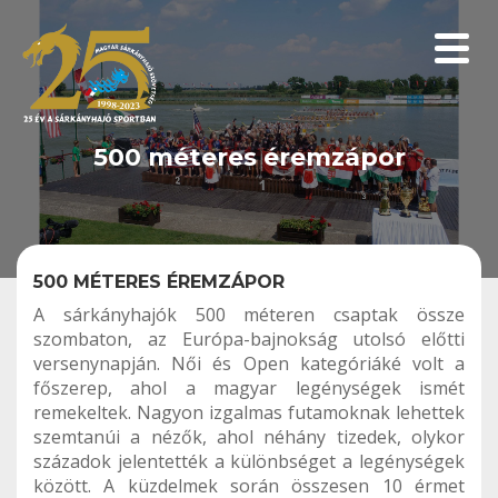
Menüp
500 méteres éremzápor
500 MÉTERES ÉREMZÁPOR
A sárkányhajók 500 méteren csaptak össze
szombaton, az Európa-bajnokság utolsó előtti
versenynapján. Női és Open kategóriáké volt a
főszerep, ahol a magyar legénységek ismét
remekeltek. Nagyon izgalmas futamoknak lehettek
szemtanúi a nézők, ahol néhány tizedek, olykor
századok jelentették a különbséget a legénységek
között. A küzdelmek során összesen 10 érmet