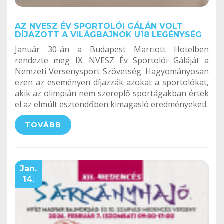
AZ NVESZ ÉV SPORTOLÓI GÁLÁN VOLT
DÍJAZOTT A VILÁGBAJNOK U18 LEGÉNYSÉG
Január 30-án a Budapest Marriott Hotelben
rendezte meg IX. NVESZ Év Sportolói Gáláját a
Nemzeti Versenysport Szövetség. Hagyományosan
ezen az eseményen díjazzák azokat a sportolókat,
akik az olimpián nem szereplő sportágakban értek
el az elmúlt esztendőben kimagasló eredményeket!.
TOVÁBB
Jan.
14.