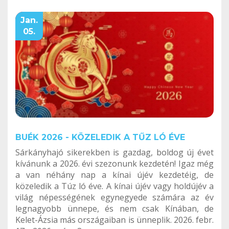
Jan.
05.
BUÉK 2026 - KÖZELEDIK A TŰZ LÓ ÉVE
Sárkányhajó sikerekben is gazdag, boldog új évet
kívánunk a 2026. évi szezonunk kezdetén! Igaz még
a van néhány nap a kínai újév kezdetéig, de
közeledik a Túz ló éve. A kínai újév vagy holdújév a
világ népességének egynegyede számára az év
legnagyobb ünnepe, és nem csak Kínában, de
Kelet-Ázsia más országaiban is ünneplik. 2026. febr.