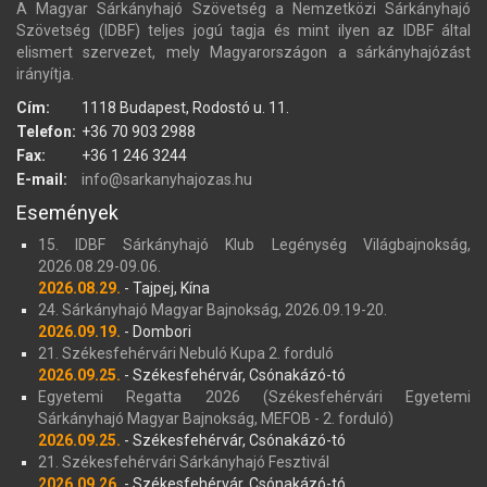
A Magyar Sárkányhajó Szövetség a Nemzetközi Sárkányhajó
Szövetség (IDBF) teljes jogú tagja és mint ilyen az IDBF által
elismert szervezet, mely Magyarországon a sárkányhajózást
irányítja.
Cím:
1118 Budapest, Rodostó u. 11.
Telefon:
+36 70 903 2988
Fax:
+36 1 246 3244
E-mail:
info@sarkanyhajozas.hu
Események
15. IDBF Sárkányhajó Klub Legénység Világbajnokság,
2026.08.29-09.06.
2026.08.29.
- Tajpej, Kína
24. Sárkányhajó Magyar Bajnokság, 2026.09.19-20.
2026.09.19.
- Dombori
21. Székesfehérvári Nebuló Kupa 2. forduló
2026.09.25.
- Székesfehérvár, Csónakázó-tó
Egyetemi Regatta 2026 (Székesfehérvári Egyetemi
Sárkányhajó Magyar Bajnokság, MEFOB - 2. forduló)
2026.09.25.
- Székesfehérvár, Csónakázó-tó
21. Székesfehérvári Sárkányhajó Fesztivál
2026.09.26.
- Székesfehérvár, Csónakázó-tó