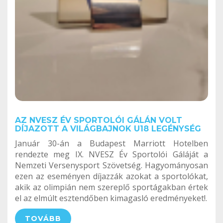
AZ NVESZ ÉV SPORTOLÓI GÁLÁN VOLT
DÍJAZOTT A VILÁGBAJNOK U18 LEGÉNYSÉG
Január 30-án a Budapest Marriott Hotelben
rendezte meg IX. NVESZ Év Sportolói Gáláját a
Nemzeti Versenysport Szövetség. Hagyományosan
ezen az eseményen díjazzák azokat a sportolókat,
akik az olimpián nem szereplő sportágakban értek
el az elmúlt esztendőben kimagasló eredményeket!.
TOVÁBB