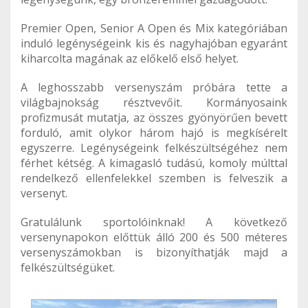
Premier Open, Senior A Open és Mix kategóriában
induló legénységeink kis és nagyhajóban egyaránt
kiharcolta magának az előkelő első helyet.
A leghosszabb versenyszám próbára tette a
világbajnokság résztvevőit. Kormányosaink
profizmusát mutatja, az összes gyönyörűen bevett
forduló, amit olykor három hajó is megkísérelt
egyszerre. Legénységeink felkészültségéhez nem
férhet kétség. A kimagasló tudású, komoly múlttal
rendelkező ellenfelekkel szemben is felveszik a
versenyt.
Gratulálunk sportolóinknak! A következő
versenynapokon előttük álló 200 és 500 méteres
versenyszámokban is bizonyíthatják majd a
felkészültségüket.