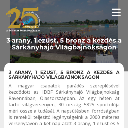
Menüp
3 arany, 1 ezüst, 5 bronz a kezdés a
Sárkányhajó Világbajnokságon
3 ARANY, 1 EZÜST, 5 BRONZ A KEZDÉS A
SÁRKÁNYHAJÓ VILÁGBAJNOKSÁGON
A magyar csapatok parádés szereplésével
kezdődött az IDBF Sárkányhajó Világbajnokság
Ravennában, Olaszországban. Az egy héten át
tartó világversenyen, 30 ország 5825 sportolója
méri össze a tudását. A napsütésben, forróságban
is remekül teljesítő legénységeink a 2000 méteres
versenytávon a két nap alatt 3 arany, 1 ezüst és 5