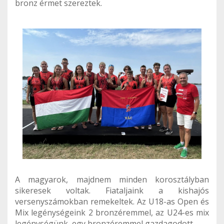
bronz érmet szereztek.
A magyarok, majdnem minden korosztályban
sikeresek voltak. Fiataljaink a kishajós
versenyszámokban remekeltek. Az U18-as Open és
Mix legénységeink 2 bronzéremmel, az U24-es mix
legénységünk, egy bronzéremmel gazdagodott.