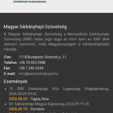
Magyar Sárkányhajó Szövetség
A Magyar Sárkányhajó Szövetség a Nemzetközi Sárkányhajó
Szövetség (IDBF) teljes jogú tagja és mint ilyen az IDBF által
elismert szervezet, mely Magyarországon a sárkányhajózást
irányítja.
Cím:
1118 Budapest, Rodostó u. 11.
Telefon:
+36 70 903 2988
Fax:
+36 1 246 3244
E-mail:
info@sarkanyhajozas.hu
Események
15. IDBF Sárkányhajó Klub Legénység Világbajnokság,
2026.08.29-09.06.
2026.08.29.
- Tajpej, Kína
24. Sárkányhajó Magyar Bajnokság, 2026.09.19-20.
2026.09.19.
- Dombori