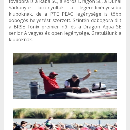
továbbra is a Rába SC, a Körös Dragon SE, a Dunai
Sárkányok bizonyultak a legeredményesebb
kluboknak, de a PTE PEAC legénysége is több
dobogós helyezést szerzett. Szintén dobogora állt
a BRSE Főnix premier női és a Dragon Aqua SE
senior A vegyes és open legénysége. Gratulálunk a
kluboknak.