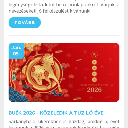
legénységi lista letölthető honlapunkról. Várjuk a
nevezéseket! Jó felkészülést kívánunk!
TOVÁBB
Jan.
05.
BUÉK 2026 - KÖZELEDIK A TŰZ LÓ ÉVE
Sárkányhajó sikerekben is gazdag, boldog új évet
kívánunk a 2026. évi szezonunk kezdetén! Igaz még