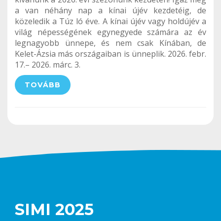
a van néhány nap a kínai újév kezdetéig, de
közeledik a Túz ló éve. A kínai újév vagy holdújév a
világ népességének egynegyede számára az év
legnagyobb ünnepe, és nem csak Kínában, de
Kelet-Ázsia más országaiban is ünneplik. 2026. febr.
17.– 2026. márc. 3.
TOVÁBB
SIMI 2025