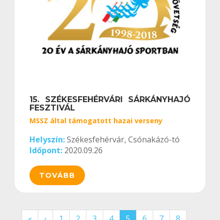
15. SZÉKESFEHÉRVÁRI SÁRKÁNYHAJÓ
FESZTIVÁL
MSSZ által támogatott hazai verseny
Helyszín:
Székesfehérvár, Csónakázó-tó
Időpont:
2020.09.26
TOVÁBB
«
‹
1
2
3
4
5
6
7
8