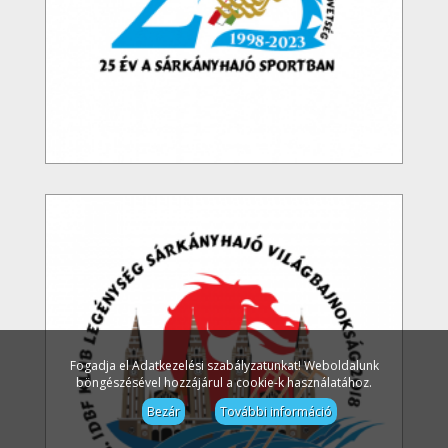
Fogadja el Adatkezelési szabályzatunkat! Weboldalunk
böngészésével hozzájárul a cookie-k használatához.
Bezár
További információ