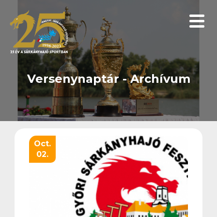
Menüp
Versenynaptár - Archívum
Oct.
02.