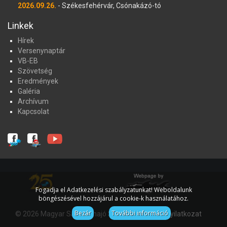
2026.09.26.
- Székesfehérvár, Csónakázó-tó
Linkek
Hírek
Versenynaptár
VB-EB
Szövetség
Eredmények
Galéria
Archívum
Kapcsolat
Fogadja el Adatkezelési szabályzatunkat! Weboldalunk
böngészésével hozzájárul a cookie-k használatához.
Bezár
További információ
© 2026 Magyar Sárkányhajó Szövetség
Jognyilatkozat