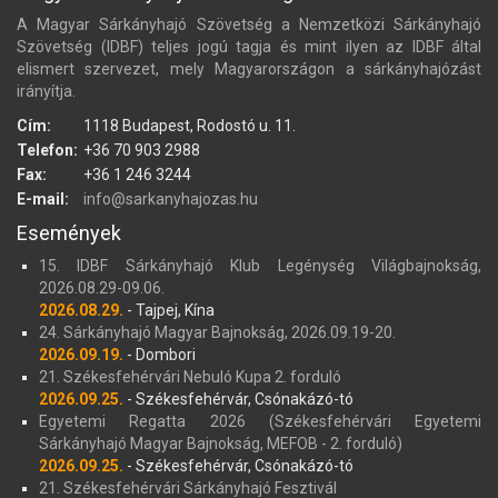
A Magyar Sárkányhajó Szövetség a Nemzetközi Sárkányhajó
Szövetség (IDBF) teljes jogú tagja és mint ilyen az IDBF által
elismert szervezet, mely Magyarországon a sárkányhajózást
irányítja.
Cím:
1118 Budapest, Rodostó u. 11.
Telefon:
+36 70 903 2988
Fax:
+36 1 246 3244
E-mail:
info@sarkanyhajozas.hu
Események
15. IDBF Sárkányhajó Klub Legénység Világbajnokság,
2026.08.29-09.06.
2026.08.29.
- Tajpej, Kína
24. Sárkányhajó Magyar Bajnokság, 2026.09.19-20.
2026.09.19.
- Dombori
21. Székesfehérvári Nebuló Kupa 2. forduló
2026.09.25.
- Székesfehérvár, Csónakázó-tó
Egyetemi Regatta 2026 (Székesfehérvári Egyetemi
Sárkányhajó Magyar Bajnokság, MEFOB - 2. forduló)
2026.09.25.
- Székesfehérvár, Csónakázó-tó
21. Székesfehérvári Sárkányhajó Fesztivál