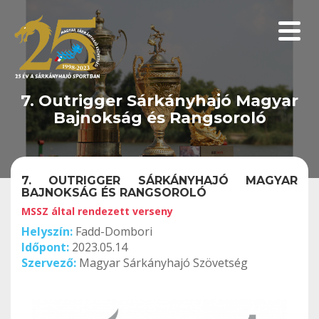
Menüp
7. Outrigger Sárkányhajó Magyar
Bajnokság és Rangsoroló
7. OUTRIGGER SÁRKÁNYHAJÓ MAGYAR
BAJNOKSÁG ÉS RANGSOROLÓ
MSSZ által rendezett verseny
Helyszín:
Fadd-Dombori
Időpont:
2023.05.14
Szervező:
Magyar Sárkányhajó Szövetség